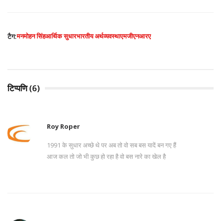
टैग:
मनमोहन सिंह
आर्थिक सुधार
भारतीय अर्थव्यवस्था
एमजीएनआरए
टिप्पणि (6)
Roy Roper
1991 के सुधार अच्छे थे पर अब तो वो सब बस यादें बन गए हैं
आज कल तो जो भी कुछ हो रहा है वो बस नारे का खेल है