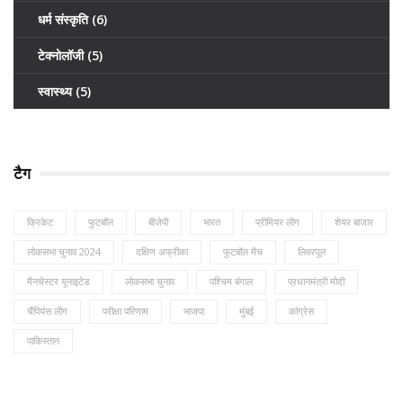
धर्म संस्कृति
(6)
टेक्नोलॉजी
(5)
स्वास्थ्य
(5)
टैग
क्रिकेट
फुटबॉल
बीजेपी
भारत
प्रीमियर लीग
शेयर बाजार
लोकसभा चुनाव 2024
दक्षिण अफ्रीका
फुटबॉल मैच
लिवरपूल
मैनचेस्टर यूनाइटेड
लोकसभा चुनाव
पश्चिम बंगाल
प्रधानमंत्री मोदी
चैंपियंस लीग
परीक्षा परिणाम
भाजपा
मुंबई
कांग्रेस
पाकिस्तान