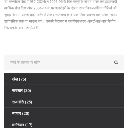
डॉ. मनमोहन सिंह (1932‑2024) ने 1991‑96 के वित्त मंत्री के रूप में भारत को उदारवादी
आर्थिक मोड़ दिया और 2004‑14 के प्रधानमंत्री के दौरान सामाजिक‑आर्थिक नीतियों को
सुदृढ़ किया। आरबीआई गवर्नर से लेकर राजसभा के दीर्घकालिक सदस्य तक उनका सफर
सार्वजनिक सेवा का मॉडल बना। उनकी विरासत में एमजीएनआरए, आरटीआई और वित्तीय
स्थिरता के कदम शामिल हैं।
खेल
(75)
समाचार
(30)
राजनीति
(25)
व्यापार
(20)
मनोरंजन
(17)