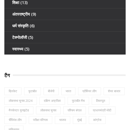
शिक्षा
(13)
अंतरराष्ट्रीय
(9)
धर्म संस्कृति
(6)
टेक्नोलॉजी
(5)
स्वास्थ्य
(5)
टैग
क्रिकेट
फुटबॉल
बीजेपी
भारत
प्रीमियर लीग
शेयर बाजार
लोकसभा चुनाव 2024
दक्षिण अफ्रीका
फुटबॉल मैच
लिवरपूल
मैनचेस्टर यूनाइटेड
लोकसभा चुनाव
पश्चिम बंगाल
प्रधानमंत्री मोदी
चैंपियंस लीग
परीक्षा परिणाम
भाजपा
मुंबई
कांग्रेस
पाकिस्तान