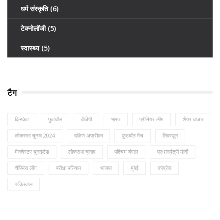
धर्म संस्कृति
(6)
टेक्नोलॉजी
(5)
स्वास्थ्य
(5)
टैग
क्रिकेट
फुटबॉल
बीजेपी
भारत
प्रीमियर लीग
शेयर बाजार
लोकसभा चुनाव 2024
दक्षिण अफ्रीका
फुटबॉल मैच
लिवरपूल
मैनचेस्टर यूनाइटेड
लोकसभा चुनाव
पश्चिम बंगाल
प्रधानमंत्री मोदी
चैंपियंस लीग
परीक्षा परिणाम
भाजपा
मुंबई
कांग्रेस
पाकिस्तान