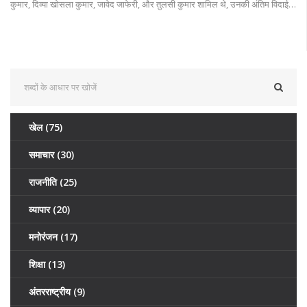
कुमार, दिव्या खोसला कुमार, जावेद जाफेरी, और तुलसी कुमार शामिल थे, उनकी अंतिम विदाई
देने पहुँचे। तिशा कुमार प्रोड्यूसर भूषण कुमार, गायिका तुलसी कुमार और अभिनेत्री खुशाली
कुमार की पहली चचेरी बहन थीं। प्रार्थना सभा का आयोजन 22 जुलाई को शाम 4 बजे रूबी
बॉलरूम, होटल सहारा स्टार में किया जाएगा।
खेल
(75)
समाचार
(30)
राजनीति
(25)
व्यापार
(20)
मनोरंजन
(17)
शिक्षा
(13)
अंतरराष्ट्रीय
(9)