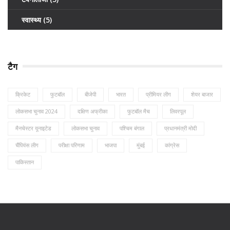
स्वास्थ्य
(5)
टैग
क्रिकेट
फुटबॉल
बीजेपी
भारत
प्रीमियर लीग
शेयर बाजार
लोकसभा चुनाव 2024
दक्षिण अफ्रीका
फुटबॉल मैच
लिवरपूल
मैनचेस्टर यूनाइटेड
लोकसभा चुनाव
पश्चिम बंगाल
प्रधानमंत्री मोदी
चैंपियंस लीग
परीक्षा परिणाम
भाजपा
मुंबई
कांग्रेस
पाकिस्तान