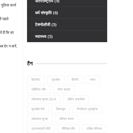
अंतरराष्ट्रीय
(9)
 पुलिस कार्य
धर्म संस्कृति
(6)
जो पहले
टेक्नोलॉजी
(5)
 हैं कि हर
स्वास्थ्य
(5)
 देर न करें,
टैग
क्रिकेट
फुटबॉल
बीजेपी
भारत
प्रीमियर लीग
शेयर बाजार
लोकसभा चुनाव 2024
दक्षिण अफ्रीका
फुटबॉल मैच
लिवरपूल
मैनचेस्टर यूनाइटेड
लोकसभा चुनाव
पश्चिम बंगाल
प्रधानमंत्री मोदी
चैंपियंस लीग
परीक्षा परिणाम