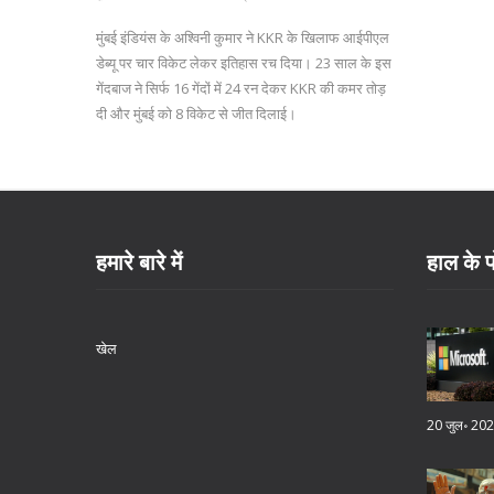
मुंबई इंडियंस के अश्विनी कुमार ने KKR के खिलाफ आईपीएल
डेब्यू पर चार विकेट लेकर इतिहास रच दिया। 23 साल के इस
गेंदबाज ने सिर्फ 16 गेंदों में 24 रन देकर KKR की कमर तोड़
दी और मुंबई को 8 विकेट से जीत दिलाई।
हमारे बारे में
हाल के प
खेल
20 जुल॰ 20