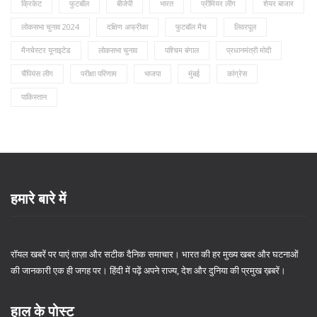
क्रिकेट
फुटबॉल
बीजेपी
भारत
प्रीमियर लीग
शेयर बाजार
लोकसभा चुनाव 2024
दक्षिण अफ्रीका
फुटबॉल मैच
लिवरपूल
मैनचेस्टर यूनाइटेड
लोकसभा चुनाव
पश्चिम बंगाल
प्रधानमंत्री मोदी
चैंपियंस लीग
परीक्षा परिणाम
भाजपा
मुंबई
कांग्रेस
पाकिस्तान
हमारे बारे में
रॉयल खबरें पर पाएं ताज़ा और सटीक दैनिक समाचार। भारत की हर मुख्य खबर और घटनाओं
की जानकारी एक ही जगह पर। हिंदी में पढ़ें अपने राज्य, देश और दुनिया की प्रमुख ख़बरें।
हाल के पोस्ट