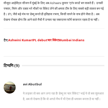
मौजूदा आईपीएल सीजन में मुंबई के लिए अब Ashwini कुमार ‘ट्रंप कार्ड’ बन सकते हैं। उनकी
रफ्तार, स्विंग और दबाव भरे मौकों पर विकेट लेने की क्षमता टीम के लिए सबसे बड़ी ताकत बन गई
है। IPL जैसे बड़े मंच पर डेब्यू करते ही इतिहास रचना, किसी सपने के सच होने जैसा है। अब
देखना रोचक होगा कि आने वाले मैचों में उनका यह जबरदस्त फॉर्म बरकरार रहता है या नहीं।
टैग:
Ashwini Kumar
IPL debut
चार विकेट
Mumbai Indians
टिप्पणि (9)
avi Abutbul
ये लड़का तो बस आग लगा रहा है! डेब्यू पर चार विकेट? भाई ये तो बस शुरुआत
है, अब तो देखना है कि वो अगले मैच में भी ऐसा ही धमाका करता है या नहीं।