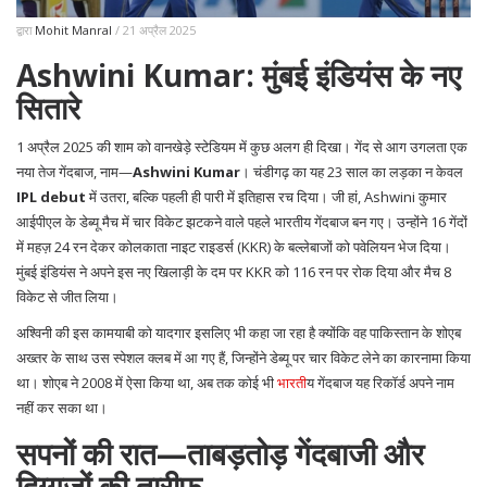
द्वारा
Mohit Manral
/ 21 अप्रैल 2025
Ashwini Kumar
: मुंबई इंडियंस के नए
सितारे
1 अप्रैल 2025 की शाम को वानखेड़े स्टेडियम में कुछ अलग ही दिखा। गेंद से आग उगलता एक
नया तेज गेंदबाज, नाम—
Ashwini Kumar
। चंडीगढ़ का यह 23 साल का लड़का न केवल
IPL debut
में उतरा, बल्कि पहली ही पारी में इतिहास रच दिया। जी हां, Ashwini कुमार
आईपीएल के डेब्यू मैच में चार विकेट झटकने वाले पहले भारतीय गेंदबाज बन गए। उन्होंने 16 गेंदों
में महज़ 24 रन देकर कोलकाता नाइट राइडर्स (KKR) के बल्लेबाजों को पवेलियन भेज दिया।
मुंबई इंडियंस ने अपने इस नए खिलाड़ी के दम पर KKR को 116 रन पर रोक दिया और मैच 8
विकेट से जीत लिया।
अश्विनी की इस कामयाबी को यादगार इसलिए भी कहा जा रहा है क्योंकि वह पाकिस्तान के शोएब
अख्तर के साथ उस स्पेशल क्लब में आ गए हैं, जिन्होंने डेब्यू पर चार विकेट लेने का कारनामा किया
था। शोएब ने 2008 में ऐसा किया था, अब तक कोई भी
भारत
ीय गेंदबाज यह रिकॉर्ड अपने नाम
नहीं कर सका था।
सपनों की रात—ताबड़तोड़ गेंदबाजी और
दिग्गजों की तारीफ