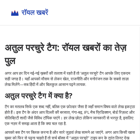
अतुल परचुरे टैग: रॉयल खबरों का तेज़
पुल
अगर आप हर दिन नई‑नई ख़बरों की तलाश में रहते हैं तो ‘अतुल परचुरे’ टैग आपके लिए एकदम
सही जगह है। यहाँ आपको मौसम से लेकर खेल, राजनीति और मनोरंजन तक के सबसे ताज़ा
लेख मिलेंगे—सब हिंदी में और बिलकुल आसान पढ़ने लायक.
अतुल परचुरे टैग में क्या है?
टैग का मतलब सिर्फ एक शब्द नहीं, बल्कि एक फ़ोल्डर जैसा है जहाँ समान विषय वाले लेख इकट्ठा
होते हैं। इस टैग के अंदर आप दिल्ली की बरसात, गंगा‑बढ़, IPL मैच प्रिडिक्शन, बोर्ड रिज़ल्ट और
सेलिब्रिटी शादी जैसे विविध टॉपिक पाएंगे। हर लेख छोटा लेकिन जानकारी से भरपूर है, इसलिए
एक नज़र में समझ आता है कि क्या चल रहा है.
आपको बस टैग पर क्लिक करना है और सारे जुड़वां लेख सामने आ जाएंगे. अगर आप किसी खास
ख़बर को फिर से पढ़ना चाहते हैं तो सर्च बॉक्स में “अतुल परचुरे” टाइप कर के तुरंत लिस्ट देख