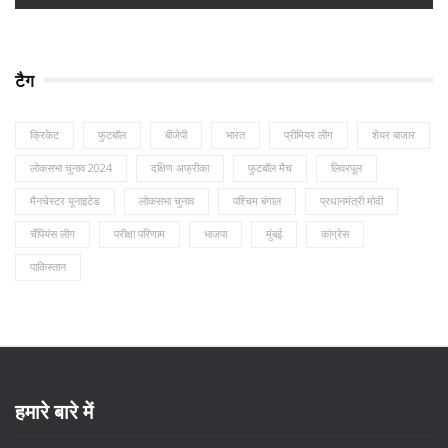
टैग
क्रिकेट
फुटबॉल
बीजेपी
भारत
प्रीमियर लीग
शेयर बाजार
लोकसभा चुनाव 2024
दक्षिण अफ्रीका
फुटबॉल मैच
लिवरपूल
मैनचेस्टर यूनाइटेड
लोकसभा चुनाव
पश्चिम बंगाल
प्रधानमंत्री मोदी
चैंपियंस लीग
परीक्षा परिणाम
भाजपा
मुंबई
कांग्रेस
पाकिस्तान
हमारे बारे में