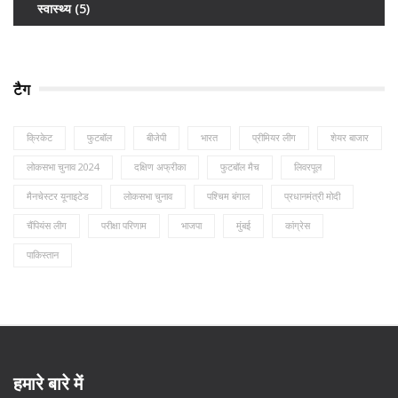
स्वास्थ्य
(5)
टैग
क्रिकेट
फुटबॉल
बीजेपी
भारत
प्रीमियर लीग
शेयर बाजार
लोकसभा चुनाव 2024
दक्षिण अफ्रीका
फुटबॉल मैच
लिवरपूल
मैनचेस्टर यूनाइटेड
लोकसभा चुनाव
पश्चिम बंगाल
प्रधानमंत्री मोदी
चैंपियंस लीग
परीक्षा परिणाम
भाजपा
मुंबई
कांग्रेस
पाकिस्तान
हमारे बारे में