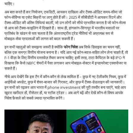
चाहिए।
अब बात करते हैं
कर नियोजन
,
एफडिटी, आयकर दाखिला और टैक्स‑ऑडिट समय‑सीमा जो
फोन‑सेविंग्स या एसेट बिक्री पर लागू होते हैं
की। 2025 में सीबीडीटी ने आयकर रिटर्न और
टैक्स‑ऑडिट की अंतिम तिथियां बदलीं, जो उन लोगों को सीधे प्रभावित करता है जो फोन‑सेल्स
से आय को टैक्स‑फाइलिंग में दिखाते हैं। साथ ही, हांगकांग‑सिंगापूर में भारतीय मसालों पर
प्रतिबंध के खंडन से पता चलता है कि अंतरराष्ट्रीय ट्रेड नीतियां भी अप्रत्यक्ष रूप से
मोबाइल‑सेवा प्रदाताओं की लागत को बदल सकती हैं।
इन सभी पहलुओं को समझना जरूरी है क्योंकि
फोन निवेश
अब सिर्फ डिवाइस का चयन नहीं,
बल्कि एक समग्र वित्तीय योजना बनाना है। यदि आप नई फ़ोन‑ब्याज‑सहित लोन लेना चाहते हैं, तो
F‑1 वीज़ा के लिए वित्तीय दस्तावेज़ तैयार करना चाहिए; इसी तरह, टाटा कैपिटल के बड़े IPO ने
दिखाया कि कैसे NBFC शेयरों में पैसा लगाकर आप मोबाइल‑सेक्टर में इन्डायरेक्ट एक्सपोजर पा
सकते हैं।
नीचे आप देखेंगे कि इस टैग में कौन‑कौन से लेख शामिल हैं – कुछ में नए टेलीकॉम नियम, कुछ में
आईपीओ अपडेट, कुछ में शेयर‑बाजार की गिरावट, और कुछ में टैक्स‑डेडलाइन की जानकारी।
इन सभी को पढ़कर आप भारत में phone investment की पूरी तस्वीर बना पाएंगे, चाहे आप
खुदरा खरीदार हों, रीसेलर हों, या स्टॉक ट्रेडर। अब आगे बढ़ें और देखें कौन‑से विषय आपके
निवेश फ़ैसले को सबसे ज़्यादा प्रभावित करेंगे।