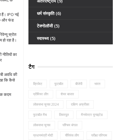
ेजमेंट के
अंतरराष्ट्रीय
(9)
धर्म संस्कृति
(6)
े हैं। IPO नई
IPO और फंड
टेक्नोलॉजी
(5)
वेन्यू स्रोत
स्वास्थ्य
(5)
िय हो रहा है।
ी नीतियों का
और
टैग
लंबी अवधि की
ेखा कि कैसे
क्रिकेट
फुटबॉल
बीजेपी
भारत
तविक कदम
प्रीमियर लीग
शेयर बाजार
लोकसभा चुनाव 2024
दक्षिण अफ्रीका
फुटबॉल मैच
लिवरपूल
मैनचेस्टर यूनाइटेड
लोकसभा चुनाव
पश्चिम बंगाल
प्रधानमंत्री मोदी
चैंपियंस लीग
परीक्षा परिणाम