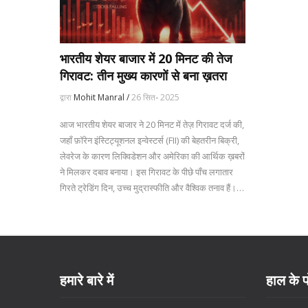
भारतीय शेयर बाजार में 20 मिनट की तेज
गिरावट: तीन मुख्य कारणों से बना ख़तरा
द्वारा
Mohit Manral /
26 सित॰ 2025
आज भारतीय शेयर बाजार ने 20 मिनट में तेज़ गिरावट दर्ज की,
जहाँ फ़ॉरेन इंस्टिट्यूशनल इन्वेस्टर्स (FII) की बेहतरीन बिक्री,
लेवरेज के कारण लिक्विडेशन और अमेरिका की आर्थिक ख़बरों
ने मिलकर दबाव बनाया। इस गिरावट के पीछे पाँच लगातार
गिरते ट्रेडिंग दिन, उच्च मुद्रास्फीति और वैश्विक तनाव हैं।
RBI, SEBI और सरकार ने स्थिरीकरण के उपाय शुरू कर
दिए हैं, पर आगे की राह अभी अनिश्चित है।
हमारे बारे में
हाल के प