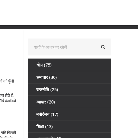
खेल
(75)
समाचार
(30)
ं को पूँजी
राजनीति
(25)
़ होते हैं,
्ष कंपनियों
व्यापार
(20)
मनोरंजन
(17)
शिक्षा
(13)
ो गति मिलती