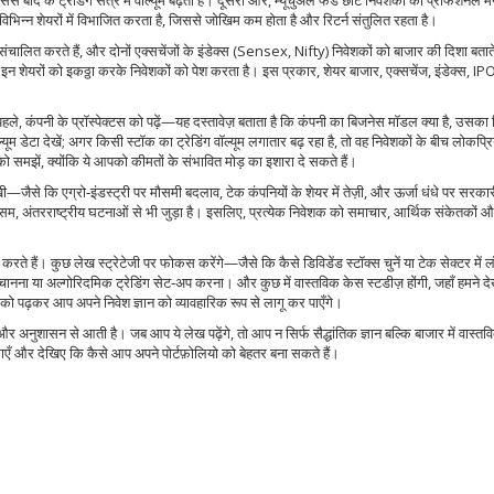
बाद के ट्रेडिंग सत्र में वॉल्यूम बढ़ता है। दूसरी ओर,
म्यूचुअल फंड
छोटे निवेशकों को प्रोफेशनल मैन
 विभिन्न शेयरों में विभाजित करता है, जिससे जोखिम कम होता है और रिटर्न संतुलित रहता है।
ित करते हैं, और दोनों एक्सचेंजों के इंडेक्स (Sensex, Nifty) निवेशकों को बाजार की दिशा बतात
ड इन शेयरों को इकठ्ठा करके निवेशकों को पेश करता है। इस प्रकार, शेयर बाजार, एक्सचेंज, इंडेक्स, 
, कंपनी के प्रॉस्पेक्टस को पढ़ें—यह दस्तावेज़ बताता है कि कंपनी का बिजनेस मॉडल क्या है, उसका रि
ल्यूम डेटा देखें; अगर किसी स्टॉक का ट्रेडिंग वॉल्यूम लगातार बढ़ रहा है, तो वह निवेशकों के बीच लोकप्र
 को समझें, क्योंकि ये आपको कीमतों के संभावित मोड़ का इशारा दे सकते हैं।
खी—जैसे कि एग्रो‑इंडस्ट्री पर मौसमी बदलाव, टेक कंपनियों के शेयर में तेज़ी, और ऊर्जा धंधे पर सरकार
मौसम, अंतरराष्ट्रीय घटनाओं से भी जुड़ा है। इसलिए, प्रत्येक निवेशक को समाचार, आर्थिक संकेतकों 
ते हैं। कुछ लेख स्ट्रेटेजी पर फोकस करेंगे—जैसे कि कैसे डिविडेंड स्टॉक्स चुनें या टेक सेक्टर में 
्न पहचानना या अल्गोरिदमिक ट्रेडिंग सेट‑अप करना। और कुछ में वास्तविक केस स्टडीज़ होंगी, जहाँ हमने द
ो पढ़कर आप अपने निवेश ज्ञान को व्यावहारिक रूप से लागू कर पाएँगे।
और अनुशासन से आती है। जब आप ये लेख पढ़ेंगे, तो आप न सिर्फ सैद्धांतिक ज्ञान बल्कि बाजार में वास्
गाएँ और देखिए कि कैसे आप अपने पोर्टफ़ोलियो को बेहतर बना सकते हैं।