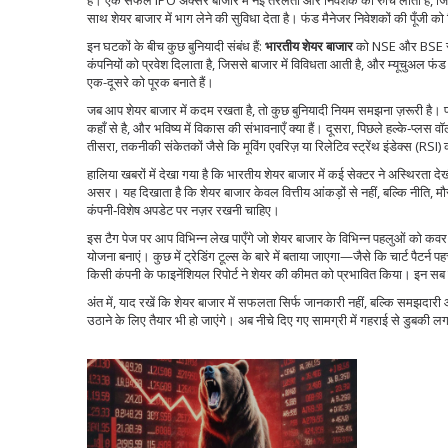
है। एक सफल IPO अक्सर बाजार में नई तरलता और निवेशक की रुचि लाता है, जिससे 
साथ शेयर बाजार में भाग लेने की सुविधा देता है। फंड मैनेजर निवेशकों की पूँजी को
इन घटकों के बीच कुछ बुनियादी संबंध हैं:
भारतीय शेयर बाजार
को NSE और BSE संचाल
कंपनियों को प्रवेश दिलाता है, जिससे बाजार में विविधता आती है, और म्यूचुअल फं
एक-दूसरे को पूरक बनाते हैं।
जब आप शेयर बाजार में कदम रखता है, तो कुछ बुनियादी नियम समझना ज़रूरी है। पहले
कहाँ से है, और भविष्य में विकास की संभावनाएँ क्या हैं। दूसरा, पिछले हल्के‑प्लस वॉ
तीसरा, तकनीकी संकेतकों जैसे कि मूविंग एवरिज़ या रिलेटिव स्ट्रेंथ इंडेक्स (RSI)
हालिया खबरों में देखा गया है कि भारतीय शेयर बाजार में कई सेक्टर ने अस्थिरता दे
असर। यह दिखाता है कि शेयर बाजार केवल वित्तीय आंकड़ों से नहीं, बल्कि नीति, 
कंपनी‑विशेष अपडेट पर नज़र रखनी चाहिए।
इस टैग पेज पर आप विभिन्न लेख पाएँगे जो शेयर बाजार के विभिन्न पहलुओं को कवर कर
योजना बनाएं। कुछ में ट्रेडिंग टूल्स के बारे में बताया जाएगा—जैसे कि चार्ट पैटर
किसी कंपनी के फाइनेंशियल रिपोर्ट ने शेयर की कीमत को प्रभावित किया। इन सब क
अंत में, याद रखें कि शेयर बाजार में सफलता सिर्फ जानकारी नहीं, बल्कि समझदारी 
उठाने के लिए तैयार भी हो जाएंगे। अब नीचे दिए गए सामग्री में गहराई से डुबकी ल