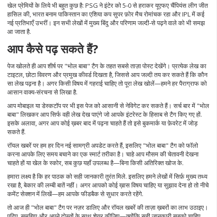
खेल प्रेमियों के लिये भी बहुत कुछ है: PSG ने इंटेर को 5‑0 से हराकर यूएफए चैंपियंस लीग जीत
हासिल की, भारत बनाम पाकिस्तान का एशिया कप सुपर फ़ोर मैच रोमांचक रहा और IPL में कई
नई प्रतिभाएँ उभरीं। इन सभी लेखों में मुख्य बिंदु और परिणाम जल्दी‑से पढ़ने वाले को भी समझ
आ जाता है.
आप कैसे पढ़ सकते हैं?
पेज खोलते ही आप शीर्ष पर "भोल बाबा" टैग के तहत सबसे ताज़ा पोस्ट देखेंगे। प्रत्येक लेख का
टाइटल, छोटा विवरण और प्रमुख कीवर्ड दिखता है, जिससे आप जल्दी तय कर सकते हैं कि कौन
सा लेख पढ़ना है। अगर किसी विषय में गहराई चाहिए तो पूरा लेख खोलें—हमने हर पैराग्राफ को
आसान वाक्य‑संरचना से लिखा है.
आप मोबाइल या डेस्कटॉप पर भी इस पेज को आसानी से नेविगेट कर सकते हैं। सर्च बार में "भोल
बाबा" लिखकर आप सिर्फ वही लेख देख पाएंगे जो आपके इंटरेस्ट के हिसाब से टैग किए गए हों.
इसके अलावा, अगर आप कोई ख़बर बाद में पढ़ना चाहते हैं तो इसे बुकमार्क या फ़ेवरेट में जोड़
सकते हैं.
रॉयल खबरें पर हम हर दिन नई सामग्री अपडेट करते हैं, इसलिए "भोल बाबा" टैग को फॉलो
करना आपके लिए समय बचाने का एक स्मार्ट तरीका है। चाहे आप मौसम की चेतावनी देखना
चाहते हों या खेल के स्कोर, सब कुछ यहाँ उपलब्ध है—बिना किसी अतिरिक्त खोज के.
हमारा लक्ष्य है कि हर पाठक को सही जानकारी तुरंत मिले. इसलिए हमने लेखों में सिर्फ़ मुख्य तथ्य
रखा है, बेकार की लम्बी बातें नहीं। अगर आपको कोई ख़ास विषय चाहिए या सुझाव देना हो तो नीचे
कमेंट सेक्शन में लिखें—हम आपके फीडबैक से सुधार करते रहेंगे.
तो आज ही "भोल बाबा" टैग पर नज़र डालिए और रॉयल खबरें की ताज़ा ख़बरों का लाभ उठाइए।
पढ़िए, समझिए और अपने दोस्तों के साथ शेयर कीजिए—क्योंकि सही जानकारी सबको चाहिए.