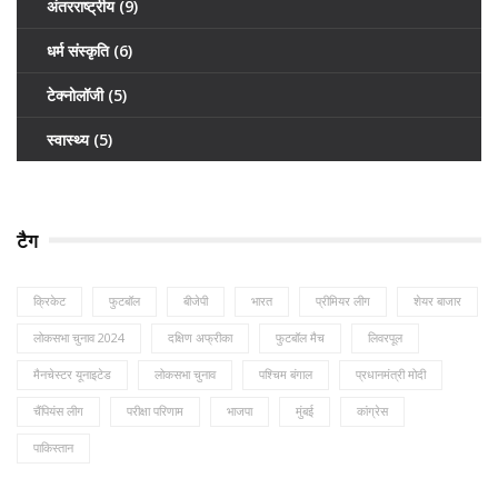
अंतरराष्ट्रीय
(9)
धर्म संस्कृति
(6)
टेक्नोलॉजी
(5)
स्वास्थ्य
(5)
टैग
क्रिकेट
फुटबॉल
बीजेपी
भारत
प्रीमियर लीग
शेयर बाजार
लोकसभा चुनाव 2024
दक्षिण अफ्रीका
फुटबॉल मैच
लिवरपूल
मैनचेस्टर यूनाइटेड
लोकसभा चुनाव
पश्चिम बंगाल
प्रधानमंत्री मोदी
चैंपियंस लीग
परीक्षा परिणाम
भाजपा
मुंबई
कांग्रेस
पाकिस्तान