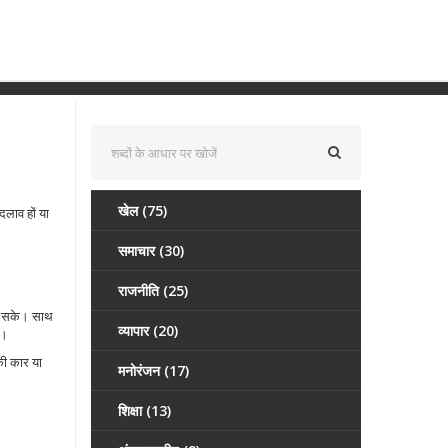
खेल
(75)
दलाव हों या
समाचार
(30)
राजनीति
(25)
 हो सके। साथ
व्यापार
(20)
ै।
की कार या
मनोरंजन
(17)
शिक्षा
(13)