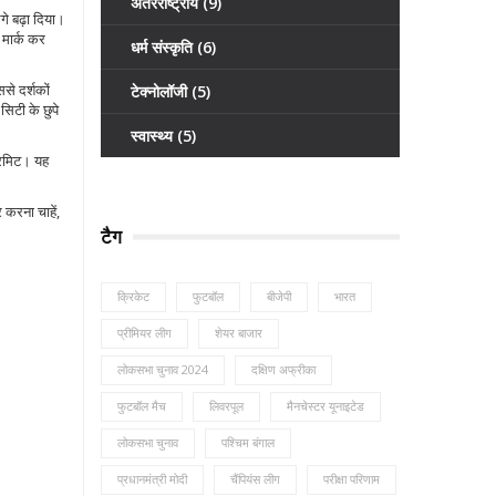
अंतरराष्ट्रीय
(9)
गे बढ़ा दिया।
र मार्क कर
धर्म संस्कृति
(6)
से दर्शकों
टेक्नोलॉजी
(5)
िटी के छुपे
स्वास्थ्य
(5)
परमिट। यह
 करना चाहें,
टैग
क्रिकेट
फुटबॉल
बीजेपी
भारत
प्रीमियर लीग
शेयर बाजार
लोकसभा चुनाव 2024
दक्षिण अफ्रीका
फुटबॉल मैच
लिवरपूल
मैनचेस्टर यूनाइटेड
लोकसभा चुनाव
पश्चिम बंगाल
प्रधानमंत्री मोदी
चैंपियंस लीग
परीक्षा परिणाम