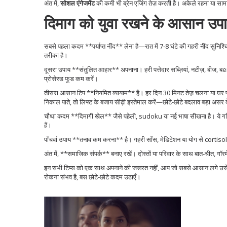
अंत में,
सोशल एंगेजमेंट
की कमी भी ब्रेन एजिंग तेज़ करती है। अकेले रहना या सामा
दिमाग को युवा रखने के आसान उप
सबसे पहला कदम **पर्याप्त नींद** लेना है—रात में 7‑8 घंटे की गहरी नींद सुनिश्
तरीका है।
दूसरा उपाय **संतुलित आहार** अपनाना। हरी पत्तेदार सब्ज़ियां, नटीज़, बीज, ब
प्रोसेस्ड फूड कम करें।
तीसरा आसान टिप **नियमित व्यायाम** है। हर दिन 30 मिनट तेज़ चलना या घर पर 
निकाल पाते, तो लिफ्ट के बजाय सीढ़ी इस्तेमाल करें—छोटे‑छोटे बदलाव बड़ा असर दे
चौथा कदम **दिमागी खेल** जैसे पहेली, sudoku या नई भाषा सीखना है। ये गतिविधि
हैं।
पाँचवां उपाय **तनाव कम करना** है। गहरी साँस, मेडिटेशन या योग से cortisol ल
अंत में, **समाजिक संपर्क** बनाए रखें। दोस्तों या परिवार के साथ बात‑चीत, ग
इन सभी टिप्स को एक साथ अपनाने की जरूरत नहीं, आप जो सबसे आसान लगे उसे शुर
रोकना संभव है, बस छोटे‑छोटे कदम उठाएँ।