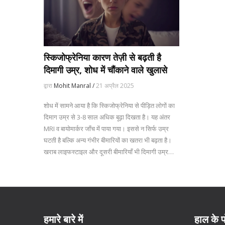
स्किजोफ्रेनिया कारण तेज़ी से बढ़ती है
दिमागी उम्र, शोध में चौंकाने वाले खुलासे
द्वारा
Mohit Manral /
21 अप्रैल 2025
शोध में सामने आया है कि स्किजोफ्रेनिया से पीड़ित लोगों का
दिमाग उम्र से 3-8 साल अधिक बूढ़ा दिखता है। यह अंतर
MRI व बायोमार्कर जाँच में पाया गया। इससे न सिर्फ उम्र
घटती है बल्कि अन्य गंभीर बीमारियों का खतरा भी बढ़ता है।
खराब लाइफस्टाइल और दूसरी बीमारियाँ भी दिमागी उम्र
बढ़ाने में भूमिका निभाती हैं।
हमारे बारे में
हाल के प