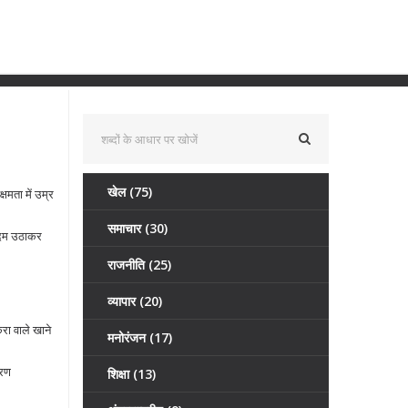
खेल
(75)
षमता में उम्र
समाचार
(30)
कदम उठाकर
राजनीति
(25)
व्यापार
(20)
रा वाले खाने
मनोरंजन
(17)
ारण
शिक्षा
(13)