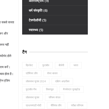
अंतरराष्ट्रीय
(9)
धर्म संस्कृति
(6)
टेक्नोलॉजी
(5)
का सबसे सस्ता
स्वास्थ्य
(5)
क्कर और
समय नहीं
टैग
देमंद होते
क्रिकेट
फुटबॉल
बीजेपी
भारत
राम करें।
प्रीमियर लीग
शेयर बाजार
चाव होता है।
रेन एजिंग
लोकसभा चुनाव 2024
दक्षिण अफ्रीका
फुटबॉल मैच
लिवरपूल
मैनचेस्टर यूनाइटेड
लोकसभा चुनाव
पश्चिम बंगाल
प्रधानमंत्री मोदी
चैंपियंस लीग
परीक्षा परिणाम