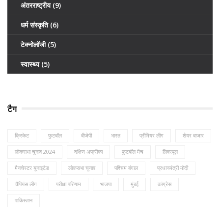
अंतरराष्ट्रीय
(9)
धर्म संस्कृति
(6)
टेक्नोलॉजी
(5)
स्वास्थ्य
(5)
टैग
क्रिकेट
फुटबॉल
बीजेपी
भारत
प्रीमियर लीग
शेयर बाजार
लोकसभा चुनाव 2024
दक्षिण अफ्रीका
फुटबॉल मैच
लिवरपूल
मैनचेस्टर यूनाइटेड
लोकसभा चुनाव
पश्चिम बंगाल
प्रधानमंत्री मोदी
चैंपियंस लीग
परीक्षा परिणाम
भाजपा
मुंबई
कांग्रेस
पाकिस्तान