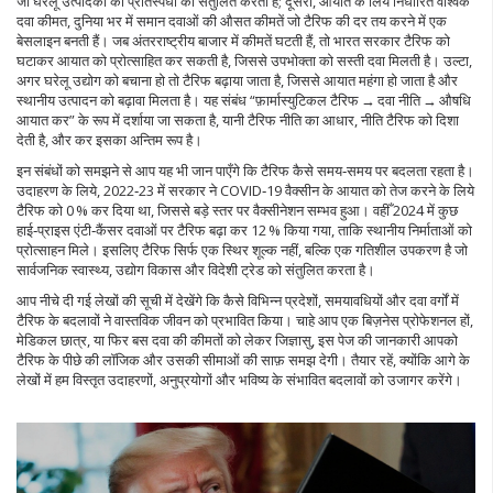
जो घरेलू उत्पादकों की प्रतिस्पर्धा को संतुलित करता है; दूसरा, आयात के लिये निर्धारित
वैश्विक
दवा कीमत
,
दुनिया भर में समान दवाओं की औसत कीमतें
जो टैरिफ की दर तय करने में एक
बेसलाइन बनती हैं। जब अंतरराष्ट्रीय बाजार में कीमतें घटती हैं, तो भारत सरकार टैरिफ को
घटाकर आयात को प्रोत्साहित कर सकती है, जिससे उपभोक्ता को सस्ती दवा मिलती है। उल्टा,
अगर घरेलू उद्योग को बचाना हो तो टैरिफ बढ़ाया जाता है, जिससे आयात महंगा हो जाता है और
स्थानीय उत्पादन को बढ़ावा मिलता है। यह संबंध “फ़ार्मास्युटिकल टैरिफ → दवा नीति → औषधि
आयात कर” के रूप में दर्शाया जा सकता है, यानी टैरिफ नीति का आधार, नीति टैरिफ को दिशा
देती है, और कर इसका अन्तिम रूप है।
इन संबंधों को समझने से आप यह भी जान पाएँगे कि टैरिफ कैसे समय‑समय पर बदलता रहता है।
उदाहरण के लिये, 2022‑23 में सरकार ने COVID‑19 वैक्सीन के आयात को तेज करने के लिये
टैरिफ को 0 % कर दिया था, जिससे बड़े स्तर पर वैक्सीनेशन सम्भव हुआ। वहीँ 2024 में कुछ
हाई‑प्राइस एंटी‑कैंसर दवाओं पर टैरिफ बढ़ा कर 12 % किया गया, ताकि स्थानीय निर्माताओं को
प्रोत्साहन मिले। इसलिए टैरिफ सिर्फ एक स्थिर शूल्क नहीं, बल्कि एक गतिशील उपकरण है जो
सार्वजनिक स्वास्थ्य, उद्योग विकास और विदेशी ट्रेड को संतुलित करता है।
आप नीचे दी गई लेखों की सूची में देखेंगे कि कैसे विभिन्न प्रदेशों, समयावधियों और दवा वर्गों में
टैरिफ के बदलावों ने वास्तविक जीवन को प्रभावित किया। चाहे आप एक बिज़नेस प्रोफेशनल हों,
मेडिकल छात्र, या फिर बस दवा की कीमतों को लेकर जिज्ञासु, इस पेज की जानकारी आपको
टैरिफ के पीछे की लॉजिक और उसकी सीमाओं की साफ़ समझ देगी। तैयार रहें, क्योंकि आगे के
लेखों में हम विस्तृत उदाहरणों, अनुप्रयोगों और भविष्य के संभावित बदलावों को उजागर करेंगे।