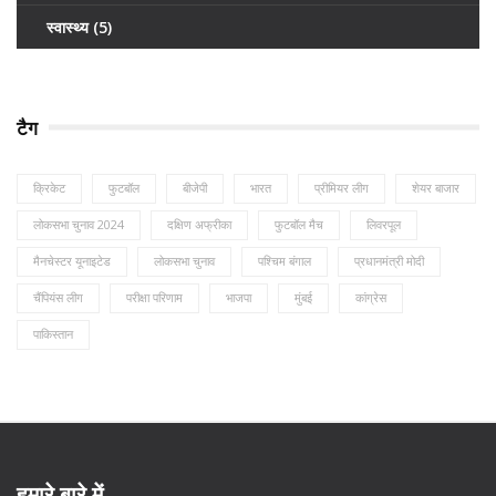
स्वास्थ्य
(5)
टैग
क्रिकेट
फुटबॉल
बीजेपी
भारत
प्रीमियर लीग
शेयर बाजार
लोकसभा चुनाव 2024
दक्षिण अफ्रीका
फुटबॉल मैच
लिवरपूल
मैनचेस्टर यूनाइटेड
लोकसभा चुनाव
पश्चिम बंगाल
प्रधानमंत्री मोदी
चैंपियंस लीग
परीक्षा परिणाम
भाजपा
मुंबई
कांग्रेस
पाकिस्तान
हमारे बारे में