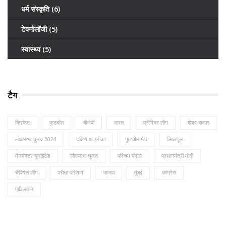
धर्म संस्कृति
(6)
टेक्नोलॉजी
(5)
स्वास्थ्य
(5)
टैग
क्रिकेट
फुटबॉल
बीजेपी
भारत
प्रीमियर लीग
शेयर बाजार
लोकसभा चुनाव 2024
दक्षिण अफ्रीका
फुटबॉल मैच
लिवरपूल
मैनचेस्टर यूनाइटेड
लोकसभा चुनाव
पश्चिम बंगाल
प्रधानमंत्री मोदी
चैंपियंस लीग
परीक्षा परिणाम
भाजपा
मुंबई
कांग्रेस
पाकिस्तान