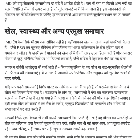
IMD की बाढ़ चेतावनी प्रणाली हर दो घंटे में अपडेट होती है। जब भी गंगा या किसी अन्य नदी का
स्तर निर्धारित सीमा से ऊपर जाता है, तो तुरंत अलर्ट जारी किया जाता है। इस जानकारी को
मोबाइल पर नोटिफिकेशन के जरिए प्राप्त करने से आप समय रहते सुरक्षित स्थान पर जा सकते
हैं.
खेल, स्वास्थ्य और अन्य प्रमुख समाचार
IMD टैग पेज सिर्फ मौसम तक सीमित नहीं है। यहाँ आपको खेल जगत की बड़ी ख़बरें भी मिलती
हैं – जैसे PSG का यूएफए चैंपियंस लीग जीतना या भारत‑पाकिस्तान के बीच एशिया कप में
धमाकेदार जीत। ये खबरें हमारे पाठकों को खेल प्रेमियों की तरह उत्साहित करती हैं और अक्सर
मौसम से जुड़ी परिस्थितियों पर भी टिप्पणी करती हैं, जैसे बारिश में क्रिकेट मैचों का रद्द होना.
स्वास्थ्य संबंधी अपडेट्स भी यहाँ आते हैं – स्किज़ोफ्रेनिया के नए शोध या बाढ़‑प्रभावित क्षेत्रों में
रोग फैलाव की संभावनाएं। ये जानकारी आपको अपने परिवार और समुदाय को सुरक्षित रखने में
मदद करेगी.
यदि आप पढ़ते समय कोई विशेष पोस्ट पर अधिक जानकारी चाहते हैं, तो प्रत्येक शीर्षक के नीचे
छोटा सा विवरण दिया गया है। उदाहरण के तौर पर, "वॉराणसी में गंगा का जलस्तर खतरनाक
स्तर के करीब" लेख में बताया गया है कि प्रशासन ने कैसे नावें बंद की और राहत शिविर लगाए।
इसी तरह खेल की खबरों में हम मैच के स्कोर, प्रमुख खिलाड़ियों की प्रदर्शन और भविष्य की
संभावनाओं पर बात करते हैं.
आपको सिर्फ़ एक क्लिक से सभी जरूरी जानकारी मिल जाती है – चाहे वह मौसम का अलर्ट हो या
खेल का परिणाम. इस पेज को बुकमार्क कर रखें, ताकि जब भी नई खबर आए, आप तुरंत अपडेट
रहें। याद रखिए, सही समय पर सही सूचना आपका सबसे बड़ा बचाव है.
तो अब देर किस बात की? नीचे स्क्रॉल करके अपने रुचि के अनुसार समाचार पढ़ें और मौसम या