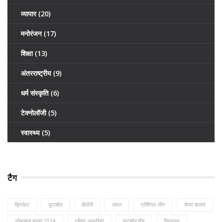
व्यापार
(20)
मनोरंजन
(17)
शिक्षा
(13)
अंतरराष्ट्रीय
(9)
धर्म संस्कृति
(6)
टेक्नोलॉजी
(5)
स्वास्थ्य
(5)
टैग
क्रिकेट
फुटबॉल
बीजेपी
भारत
प्रीमियर लीग
शेयर बाजार
लोकसभा चुनाव 2024
दक्षिण अफ्रीका
फुटबॉल मैच
लिवरपूल