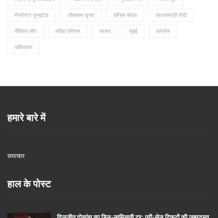
मैनचेस्टर यूनाइटेड
लोकसभा चुनाव
पश्चिम बंगाल
प्रधानमंत्री मोदी
चैंपियंस लीग
परीक्षा परिणाम
भाजपा
मुंबई
कांग्रेस
पाकिस्तान
हमारे बारे में
समाचार
हाल के पोस्ट
दिलजीत दोसांझ का डिल-ल्यूमिनाती टूर: प्री-सेल टिकटों की ज़बरदस्त