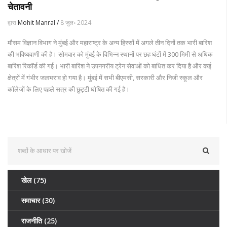
चेतावनी
द्वारा
Mohit Manral /
8 जुल॰ 2024
मौसम विज्ञान विभाग ने मुंबई और महाराष्ट्र के अन्य हिस्सों में अगले तीन दिनों तक भारी बारिश
की भविष्यवाणी की है। सोमवार को मुंबई के विभिन्न स्थानों पर छह घंटों में 300 मिमी से अधिक
बारिश रिकॉर्ड की गई। भारी बारिश ने उपनगरीय ट्रेन सेवाओं को बाधित कर दिया है और कई
क्षेत्रों में गंभीर जलभराव हो गया है। मुंबई में सभी बीएमसी, सरकारी और निजी स्कूल और
कॉलेजों के लिए पहले सत्र की छुट्टी घोषित की गई है।
खेल
(75)
समाचार
(30)
राजनीति
(25)