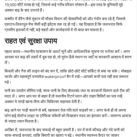
19,000 सीटें ग़ायब हो गईं, जिससे कई गरीब परिवार परेशान हैं—इस तरह के बुनियादी मुद्दे
अक्सर बाढ़ के बाद उभरते हैं।
कश्मीर में डैरैन जैसे तूफान भी मौसम विभाग की चेतावनियों को और गंभीर बना रहे हैं, जिससे
एवरटन‑लिवरपूल मैच जैसी बड़ी इवेंट्स तक रद्द हो गईं। यह दिखाता है कि जलभराव सिर्फ
ग्रामीण इलाकों में नहीं, बड़े शहरों और कार्यक्रमों में भी बाधा बन सकता है।
राहत एवं सुरक्षा उपाय
पहला कदम—स्थानीय प्रशासन के अलर्ट सुनें और आधिकारिक सूचना पर भरोसा करें। अगर
आपका घर बाढ़ की लहरों में डूब रहा हो, तो तुरंत ऊँचे स्थान पर जाएँ या सरकारी आश्रय में शरण
लें।
बिजली और गैस की लाइन को बंद कर दें, ताकि छोटे‑छोटे शॉर्ट सर्किट से बचा जा सके। मोबाइल
चार्जर और महत्वपूर्ण दस्तावेज़ waterproof बैग में रखें—आपको कभी पता नहीं कब जरूरत
पड़े।
पानी का उपयोग सीमित रखें, साफ पानी के लिए बोतलबंद जल या सरकारी वितरण वाले टैंक की
मदद लें। अगर आप घर से बाहर हैं तो स्थानीय रिटर्न प्लान और राहत शिविरों का पता रखें;
अक्सर ये जगहें खाना‑पीना और चिकित्सा सहायता देती हैं।
बाढ़ आने पर गाड़ी चलाने से बचें, खासकर तेज़ गति वाले सड़कों पर। अगर फंसे हों तो अपना
फोन हाई वोल्टेज लाइट या ट्रैफिक संकेतों को दिखाकर मदद का इंतजार करें—सामान्य आवाज़
से ज्यादा ध्यान मिलता है।
आखिर में, जलभराव के बाद सफाई भी बहुत ज़रूरी है। घर में फंसे कीचड़ और गंदे पानी को
साफ‑सफाई करवाएं, ताकि बिमारी का खतरा न बढ़े। स्थानीय स्वास्थ्य केंद्र पर जाकर