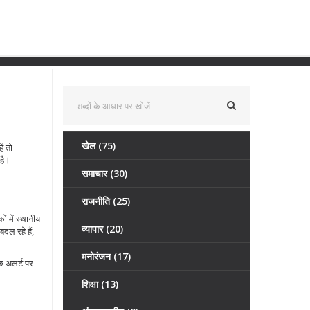
खेल
(75)
ं तो
 है।
समाचार
(30)
राजनीति
(25)
ं में स्थानीय
व्यापार
(20)
दल रहे हैं,
मनोरंजन
(17)
के अलर्ट पर
शिक्षा
(13)