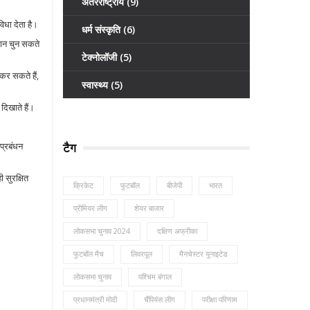
अंतरराष्ट्रीय
(9)
िधा देता है।
धर्म संस्कृति
(6)
थान चुन सकते
टेक्नोलॉजी
(5)
कर सकते हैं,
स्वास्थ्य
(5)
दिखाते हैं।
प्रबंधन
टैग
 सुरक्षित
क्रिकेट
फुटबॉल
बीजेपी
भारत
प्रीमियर लीग
शेयर बाजार
लोकसभा चुनाव 2024
दक्षिण अफ्रीका
फुटबॉल मैच
लिवरपूल
मैनचेस्टर यूनाइटेड
लोकसभा चुनाव
पश्चिम बंगाल
प्रधानमंत्री मोदी
चैंपियंस लीग
परीक्षा परिणाम