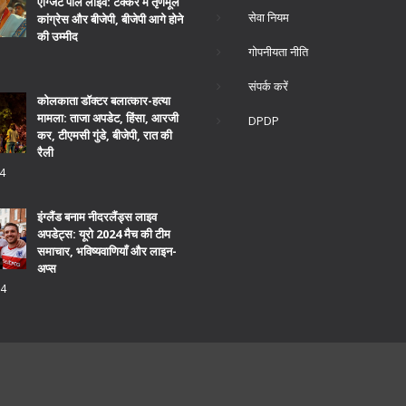
एग्जिट पोल लाइव: टक्कर में तृणमूल
सेवा नियम
कांग्रेस और बीजेपी, बीजेपी आगे होने
की उम्मीद
गोपनीयता नीति
संपर्क करें
कोलकाता डॉक्टर बलात्कार-हत्या
मामला: ताजा अपडेट, हिंसा, आरजी
DPDP
कर, टीएमसी गुंडे, बीजेपी, रात की
रैली
4
इंग्लैंड बनाम नीदरलैंड्स लाइव
अपडेट्स: यूरो 2024 मैच की टीम
समाचार, भविष्यवाणियाँ और लाइन-
अप्स
24