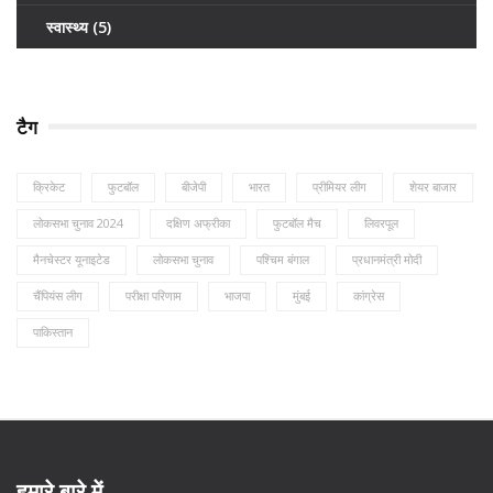
स्वास्थ्य
(5)
टैग
क्रिकेट
फुटबॉल
बीजेपी
भारत
प्रीमियर लीग
शेयर बाजार
लोकसभा चुनाव 2024
दक्षिण अफ्रीका
फुटबॉल मैच
लिवरपूल
मैनचेस्टर यूनाइटेड
लोकसभा चुनाव
पश्चिम बंगाल
प्रधानमंत्री मोदी
चैंपियंस लीग
परीक्षा परिणाम
भाजपा
मुंबई
कांग्रेस
पाकिस्तान
हमारे बारे में