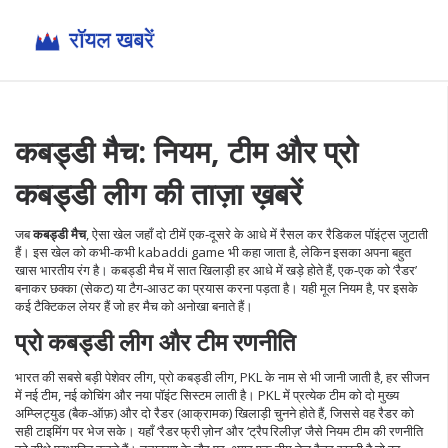
कबड्डी मैच: नियम, टीम और प्रो
कबड्डी लीग की ताज़ा ख़बरें
जब
कबड्डी मैच
,
ऐसा खेल जहाँ दो टीमें एक‑दूसरे के आधे में रैसल कर रैडिकल पॉइंट्स जुटाती
हैं
। इस खेल को कभी‑कभी
kabaddi game
भी कहा जाता है, लेकिन इसका अपना बहुत
खास भारतीय रंग है। कबड्डी मैच में सात खिलाड़ी हर आधे में खड़े होते हैं, एक‑एक को ‘रैडर’
बनाकर छक्का (सेकट) या टैग‑आउट का प्रयास करना पड़ता है। यही मूल नियम है, पर इसके
कई टैक्टिकल लेयर हैं जो हर मैच को अनोखा बनाते हैं।
प्रो कबड्डी लीग और टीम रणनीति
भारत की सबसे बड़ी पेशेवर लीग,
प्रो कबड्डी लीग
,
PKL के नाम से भी जानी जाती है, हर सीजन
में नई टीम, नई कोचिंग और नया पॉइंट सिस्टम लाती है
। PKL में प्रत्येक टीम को दो मुख्य
अम्प्लिट्युड (बैक‑ऑफ़) और दो रैडर (आक्रामक) खिलाड़ी चुनने होते हैं, जिससे वह रैडर को
सही टाइमिंग पर भेज सके। यहाँ ‘रैडर फ्री ज़ोन’ और ‘ट्रैप रिलीज़’ जैसे नियम टीम की रणनीति