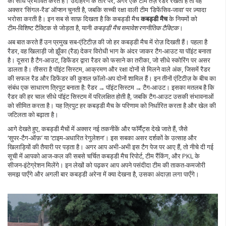
को सीधे प्रभावित करते हैं। उदाहरण के तौर पर, अगर एक टीम तेज़ रैडर रखती है तो वह
अक्सर ‘सिंगल‑रैड’ ऑप्शन चुनती है, जबकि सच्ची रक्षा वाली टीम ‘डिफेंसिव‑जावा’ पर ज़्यादा
भरोसा करती है। इन सब से साफ़ दिखता है कि कबड्डी मैच
कबड्डी मैच
के नियमों को
टीम‑विशिष्ट टैक्टिक से जोड़ता है, यानी
कबड्डी मैच समावेश रणनीतिक टैक्टिक
।
अब बात करते हैं उन प्रमुख सब‑एंटिटीज़ की जो हर कबड्डी मैच में रोज़ दिखती हैं। पहला है
रैडर
,
वह खिलाड़ी जो झूँका (रैड) देकर विरोधी भाग के अंदर जाकर टैग‑आउट या पॉइंट बनाता
है
। दूसरा है
टैग‑आउट
,
डिफेंडर द्वारा रैडर को फसाने का तरीका, जो सीधे स्कोरिंग पर असर
डालता है
। तीसरा है
पॉइंट सिस्टम
,
आक्रमण और रक्षा दोनों से मिलने वाले अंक, जिसमें रैडर
की सफल रैड और डिफेंडर की कुशल फ़ॉलो‑अप दोनों शामिल हैं
। इन तीनों एंटिटीज़ के बीच का
संबंध एक साधारण त्रिपुट बनाता है: रैडर → पॉइंट सिस्टम → टैग‑आउट। इसका मतलब है कि
रैडर की हर चाल सीधे पॉइंट सिस्टम में परिलक्षित होती है, जबकि टैग‑आउट उसकी संभावनाओं
को सीमित करता है। यह त्रिपुट हर कबड्डी मैच के परिणाम को निर्धारित करता है और खेल की
जटिलता को बढ़ाता है।
आगे देखते हुए, कबड्डी मैचों में अक्सर नई तकनीकें और फॉर्मैट्स देखे जाते हैं, जैसे
‘सुपर‑टैग‑ऑफ़’ या ‘टाइम‑अधारित रेगुलेशन’। इस सबका असर दर्शकों के उत्साह और
खिलाड़ियों की तैयारी पर पड़ता है। अगर आप अभी‑अभी इस टैग पेज पर आए हैं, तो नीचे दी गई
सूची में आपको आज‑कल की सबसे चर्चित कबड्डी मैच रिपोर्ट, टीम रैंकिंग, और PKL के
सीजन‑इंटेग्रेशन मिलेंगे। इन लेखों को पढ़कर आप अपने पसंदीदा टीम की ताकत‑कमजोरी
समझ पाएँगे और अगली बार कबड्डी अरेना में क्या देखना है, उसका अंदाज़ा लगा पाएँगे।