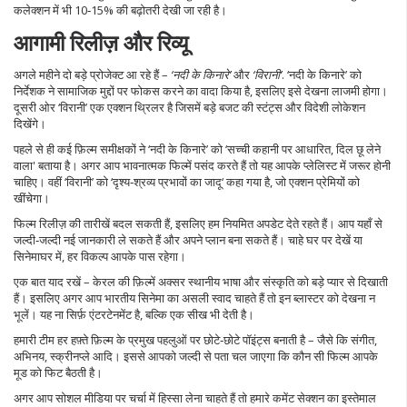
कलेक्शन में भी 10‑15% की बढ़ोतरी देखी जा रही है।
आगामी रिलीज़ और रिव्यू
अगले महीने दो बड़े प्रोजेक्ट आ रहे हैं –
‘नदी के किनारे’
और
‘विरानी’
. ‘नदी के किनारे’ को
निर्देशक ने सामाजिक मुद्दों पर फोकस करने का वादा किया है, इसलिए इसे देखना लाजमी होगा।
दूसरी ओर ‘विरानी’ एक एक्शन थ्रिलर है जिसमें बड़े बजट की स्टंट्स और विदेशी लोकेशन
दिखेंगे।
पहले से ही कई फ़िल्म समीक्षकों ने ‘नदी के किनारे’ को ‘सच्ची कहानी पर आधारित, दिल छू लेने
वाला' बताया है। अगर आप भावनात्मक फिल्में पसंद करते हैं तो यह आपके प्लेलिस्ट में जरूर होनी
चाहिए। वहीं ‘विरानी’ को ‘दृश्य‑श्रव्य प्रभावों का जादू‘ कहा गया है, जो एक्शन प्रेमियों को
खींचेगा।
फिल्म रिलीज़ की तारीखें बदल सकती हैं, इसलिए हम नियमित अपडेट देते रहते हैं। आप यहाँ से
जल्दी‑जल्दी नई जानकारी ले सकते हैं और अपने प्लान बना सकते हैं। चाहे घर पर देखें या
सिनेमाघर में, हर विकल्प आपके पास रहेगा।
एक बात याद रखें – केरल की फ़िल्में अक्सर स्थानीय भाषा और संस्कृति को बड़े प्यार से दिखाती
हैं। इसलिए अगर आप भारतीय सिनेमा का असली स्वाद चाहते हैं तो इन ब्लास्टर को देखना न
भूलें। यह ना सिर्फ़ एंटरटेनमेंट है, बल्कि एक सीख भी देती है।
हमारी टीम हर हफ़्ते फ़िल्म के प्रमुख पहलुओं पर छोटे‑छोटे पॉइंट्स बनाती है – जैसे कि संगीत,
अभिनय, स्क्रीनप्ले आदि। इससे आपको जल्दी से पता चल जाएगा कि कौन सी फिल्म आपके
मूड को फिट बैठती है।
अगर आप सोशल मीडिया पर चर्चा में हिस्सा लेना चाहते हैं तो हमारे कमेंट सेक्शन का इस्तेमाल