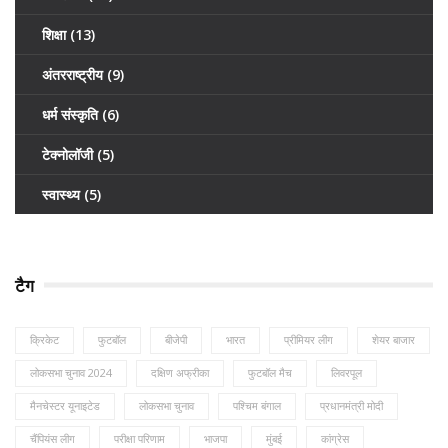
शिक्षा
(13)
अंतरराष्ट्रीय
(9)
धर्म संस्कृति
(6)
टेक्नोलॉजी
(5)
स्वास्थ्य
(5)
टैग
क्रिकेट
फुटबॉल
बीजेपी
भारत
प्रीमियर लीग
शेयर बाजार
लोकसभा चुनाव 2024
दक्षिण अफ्रीका
फुटबॉल मैच
लिवरपूल
मैनचेस्टर यूनाइटेड
लोकसभा चुनाव
पश्चिम बंगाल
प्रधानमंत्री मोदी
चैंपियंस लीग
परीक्षा परिणाम
भाजपा
मुंबई
कांग्रेस