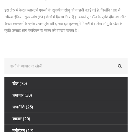
इस लेख में केरल ब्लास्टर्स एफसी के सुपरफैन सोमू की कहानी बताई गई है, जिन्होंने 100 से
अधिक इंडियन सुपर लीग (ISL) खेलों में हिस्सा लिया है। उनकी फुटबॉल के प्रति दीवानगी और
केरल ब्लास्टर्स के प्रति अपार प्रेम की झलक इस इंटरव्यू में मिलती है। लेख सोमू के खेल के
प्रति उत्साह और मैचदिवस के महत्व की व्याख्या करता है।
खेल
(75)
समाचार
(30)
राजनीति
(25)
व्यापार
(20)
मनोरंजन
(17)