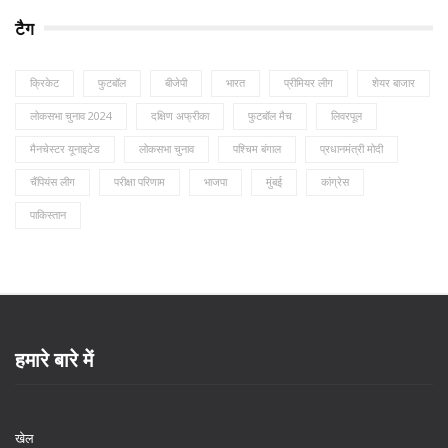
टैग
क्रिकेट
फुटबॉल
बीजेपी
भारत
प्रीमियर लीग
शेयर बाजार
लोकसभा चुनाव 2024
दक्षिण अफ्रीका
फुटबॉल मैच
लिवरपूल
मैनचेस्टर यूनाइटेड
लोकसभा चुनाव
पश्चिम बंगाल
प्रधानमंत्री मोदी
चैंपियंस लीग
परीक्षा परिणाम
भाजपा
मुंबई
कांग्रेस
पाकिस्तान
हमारे बारे में
खेल