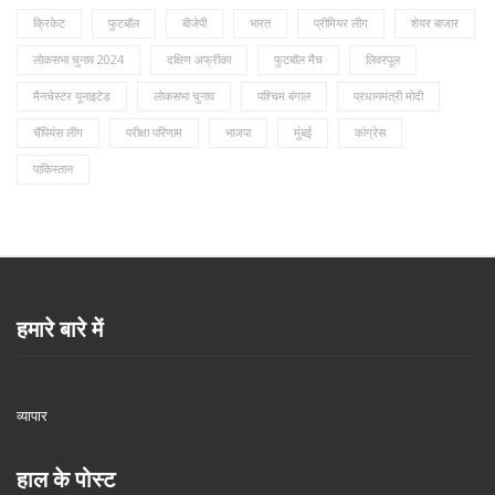
क्रिकेट
फुटबॉल
बीजेपी
भारत
प्रीमियर लीग
शेयर बाजार
लोकसभा चुनाव 2024
दक्षिण अफ्रीका
फुटबॉल मैच
लिवरपूल
मैनचेस्टर यूनाइटेड
लोकसभा चुनाव
पश्चिम बंगाल
प्रधानमंत्री मोदी
चैंपियंस लीग
परीक्षा परिणाम
भाजपा
मुंबई
कांग्रेस
पाकिस्तान
हमारे बारे में
व्यापार
हाल के पोस्ट