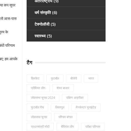
अंतरराष्ट्रीय
(9)
िया कप सुपर
धर्म संस्कृति
(6)
ैं तो आस‑पास
टेक्नोलॉजी
(5)
ुरम के
स्वास्थ्य
(5)
बंधी परिणाम
लिखिए; हम आपके
टैग
क्रिकेट
फुटबॉल
बीजेपी
भारत
प्रीमियर लीग
शेयर बाजार
लोकसभा चुनाव 2024
दक्षिण अफ्रीका
फुटबॉल मैच
लिवरपूल
मैनचेस्टर यूनाइटेड
लोकसभा चुनाव
पश्चिम बंगाल
प्रधानमंत्री मोदी
चैंपियंस लीग
परीक्षा परिणाम