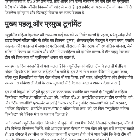
प्रेरित करता है
. टी20 की तेज़ गति, छोटे ओवर और उच्च स्कोरिंग की मांग टीम को एग्रेसिव
बैटिंग और विविध बॉलिंग विकल्पों की ओर ले जाती है. इस फ़ॉर्मेट का प्रभाव टीम की चयन नीति,
फ़िटनेस प्रोग्राम और खिलाड़ी विकास पर स्पष्ट दिखता है.
मुख्य पहलू और प्रमुख टूर्नामेंट
न्यूज़ीलैंड महिला क्रिकेट की सफलता कई कारकों पर निर्भर करती है: पहला, घरेलू लीज़ जैसे
हाइट कॅटर्स महिला लीग
से टैलेंट का विकास. दूसरा, अंतरराष्ट्रीय शेड्यूल में ग्रुप चरण, क्वार्टर
फाइनल और फ़ाइनल में लगातार प्रतिस्पर्धा. तीसरा, कोचिंग स्टाफ की रणनीतिक योजना, जैसे
बॉलिंग में स्पिनर का उपयोग और बॅटिंग में पावरहिट्स को प्रॉमोट करना. ये तीन पहलू मिलकर
टीम की विश्व-स्तर की प्रतिस्पर्धा क्षमता को बढ़ाते हैं.
जब हम नज़रिया बदलते हैं तो पता चलता है कि न्यूज़ीलैंड की महिला टीम ने हाल ही में
इंडिया
महिला क्रिकेट
के खिलाफ कई हॉट मैच जीते हैं
. इन जीतों ने न केवल रैंकिंग में सुधार किया,
बल्कि युवा खिलाड़ियों के लिए रोल मॉडल भी पेश किया. इसी तरह, ऑस्ट्रेलिया और इंग्लैंड जैसे
परम्परागत शक्तिशाली देशों के साथ मुकाबले में टैक्टिकल बदलाव अक्सर देखा जाता है.
इन सभी बिंदुओं को जोड़ते हुए हम एक स्पष्ट संबंध स्थापित कर सकते हैं: "न्यूज़ीलैंड महिला
क्रिकेट"
शामिल है
"महिला टी20" को, "महिला टी20"
उत्प्रेरित करता है
"टीम रणनीति" को,
और "टीम रणनीति"
प्रभावित करती है
"अंतरराष्ट्रीय टूर्नामेंट सफलता" को. इसी प्रकार,
"महिला क्रिकेट"
समर्थित करता है
"ICC महिला विश्व कप" को, जो फिर "न्यूज़ीलैंड महिला
क्रिकेट" को वैश्विक मंच पर पहचान दिलाता है.
आगे आपको न्यूज़ीलैंड महिला क्रिकेट से जुड़ी नवीनतम मैच रिपोर्ट, खिलाड़ी प्रोफाइल, आँकड़े
और विशेषज्ञ विश्लेषण मिलेंगे. चाहे आप एक सच्चे फैन हों या बस खेल की मूल बातें समझना चाहते
हों, इस संग्रह में हर चीज़ पर विस्तृत जानकारी उपलब्ध होगी. नीचे आप देखेंगे कि कैसे टीम की
प्रगति, टैक्टिकल बदलाव और प्रमुख टूर्नामेंटों ने इस साल की कहानी बनाई है.