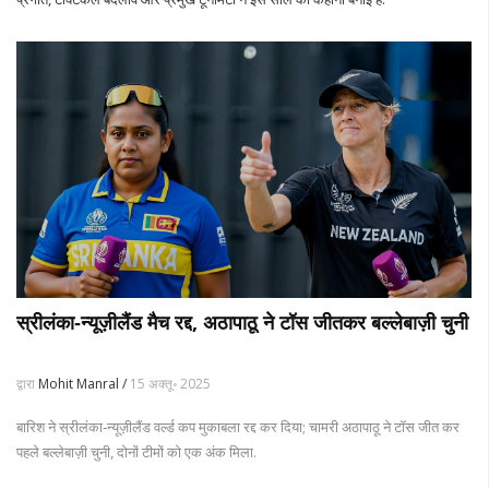
स्रीलंका‑न्यूज़ीलैंड मैच रद्द, अठापाठू ने टॉस जीतकर बल्लेबाज़ी चुनी
द्वारा
Mohit Manral /
15 अक्तू॰ 2025
बारिश ने स्रीलंका‑न्यूज़ीलैंड वर्ल्ड कप मुकाबला रद्द कर दिया; चामरी अठापाठू ने टॉस जीत कर
पहले बल्लेबाज़ी चुनी, दोनों टीमों को एक अंक मिला.