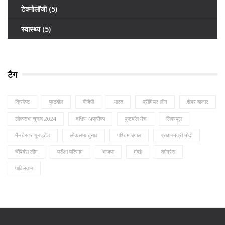
टेक्नोलॉजी
(5)
स्वास्थ्य
(5)
टैग
क्रिकेट
फुटबॉल
बीजेपी
भारत
प्रीमियर लीग
शेयर बाजार
लोकसभा चुनाव 2024
दक्षिण अफ्रीका
फुटबॉल मैच
लिवरपूल
मैनचेस्टर यूनाइटेड
लोकसभा चुनाव
पश्चिम बंगाल
प्रधानमंत्री मोदी
चैंपियंस लीग
परीक्षा परिणाम
भाजपा
मुंबई
कांग्रेस
पाकिस्तान