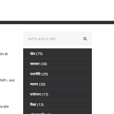
खेल
(75)
 कौन सी
समाचार
(30)
राजनीति
(25)
मिलेंगे। बजट
व्यापार
(20)
मनोरंजन
(17)
शिक्षा
(13)
्ड‑ब्रेक