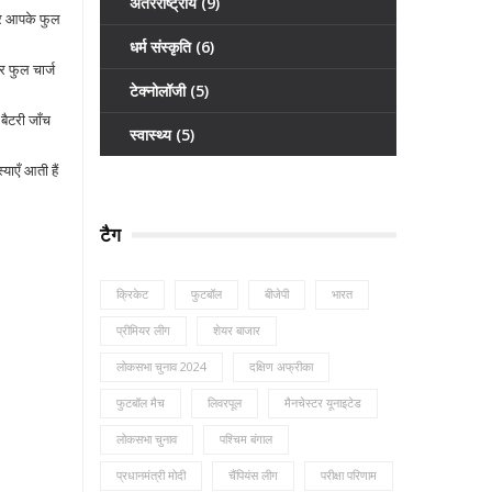
अंतरराष्ट्रीय
(9)
ीचर आपके फुल
धर्म संस्कृति
(6)
र फुल चार्ज
टेक्नोलॉजी
(5)
बैटरी जाँच
स्वास्थ्य
(5)
ाएँ आती हैं
टैग
क्रिकेट
फुटबॉल
बीजेपी
भारत
प्रीमियर लीग
शेयर बाजार
लोकसभा चुनाव 2024
दक्षिण अफ्रीका
फुटबॉल मैच
लिवरपूल
मैनचेस्टर यूनाइटेड
लोकसभा चुनाव
पश्चिम बंगाल
प्रधानमंत्री मोदी
चैंपियंस लीग
परीक्षा परिणाम