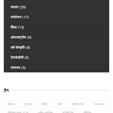
व्यापार
(20)
मनोरंजन
(17)
शिक्षा
(13)
अंतरराष्ट्रीय
(9)
धर्म संस्कृति
(6)
टेक्नोलॉजी
(5)
स्वास्थ्य
(5)
टैग
क्रिकेट
फुटबॉल
बीजेपी
भारत
प्रीमियर लीग
शेयर बाजार
लोकसभा चुनाव 2024
दक्षिण अफ्रीका
फुटबॉल मैच
लिवरपूल