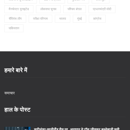
मैनचेस्टर यूनाइटेड
लोकसभा चुनाव
पश्चिम बंगाल
प्रधानमंत्री मोदी
चैंपियंस लीग
परीक्षा परिणाम
भाजपा
मुंबई
कांग्रेस
पाकिस्तान
हमारे बारे में
समाचार
हाल के पोस्ट
स्रीलंका‑न्यूज़ीलैंड मैच रद्द, अठापाठू ने टॉस जीतकर बल्लेबाज़ी चुनी