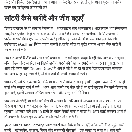
नंबर और विज़ेता रैंक देख लें। अगर आपका नंबर मेल खाता है, तो तुरंत अपना पुरस्कार क्लेम
करने की प्रक्रिया को फॉलो करें।
लॉटरी कैसे खरीदें और जीत बढ़ाएँ
टिकट खरीदने के दो आसान विकल्प हैं – ऑफ़लाइन और ऑनलाइन। ऑफ़लाइन आप निकटतम
लाइसेंस्ड एजेंट, किड़ीया या डाकघर से ले सकते हैं। ऑनलाइन खरीदारी के लिए सरकारी
पोर्टल या भरोसेमंद ऐप्स का उपयोग करें। ऑनलाइन लेन‑देन में आपका मोबाइल नंबर और
एडीएचएर (Aadhar) लिंक करना ज़रूरी है, ताकि जीत पर तुरंत रक्कम आपके बैंक खाते में
ट्रांसफर हो सके।
अब बात करते हैं जीत की संभावनाएँ बढ़ाने की। सबसे पहला कदम है वही नंबर बार‑बार न चुनना,
बल्कि रैंडम नंबर जनरेटर या पिछले ड्रॉ के पैटर्न को देखकर स्मार्ट चयन करना। दूसरा, अगर
आप बड़े इनाम वाली ‘Super Draw’ में भाग ले रहे हैं, तो दो या तीन टिकेट जोड़कर जीत की
संभावना थोड़ा बढ़ा सकते हैं, लेकिन खर्च भी उसी हिसाब से रखें।
ध्यान रखें, लॉटरी एक गेम है, न कि आय का भरोसेमंद साधन। इसलिए हमेशा बजट के भीतर ही
खेलें और ज्यादा खर्च से बचें। अगर आप पहली बार खेल रहे हैं, तो छोटे प्राइस रेंज वाले टिकेट से
शुरू करें, इससे आपका जोखिम कम रहेगा और अनुभव भी मिलेगा।
जब आप जीतते हैं, तो क्लेम प्रोसेस भी आसान है। परिणाम में आपका नाम आया तो URL पर
दिखाए गए “Claim” बटन पर क्लिक करें, आवश्यक दस्तावेज़ (वोटर आईडी, एडीएचएर, पता
प्रमाण) अपलोड करें और 15 दिनों के भीतर रिवॉर्ड जमा हो जाता है। अगर कोई समस्या आती है,
तो दफ़्तर के हेल्पलाइन पर कॉल करके सपोर्ट ले सकते हैं।
हमारा ‘Nagaland Lottery Sambad’ पेज सिर्फ परिणाम नहीं, बल्कि लॉटरी से जुड़ी सभी
खबरें – नई स्कीम, बदलाव, नियम और सरकारी घोषणाएँ – एक जगह पर लाता है। आप यहाँ