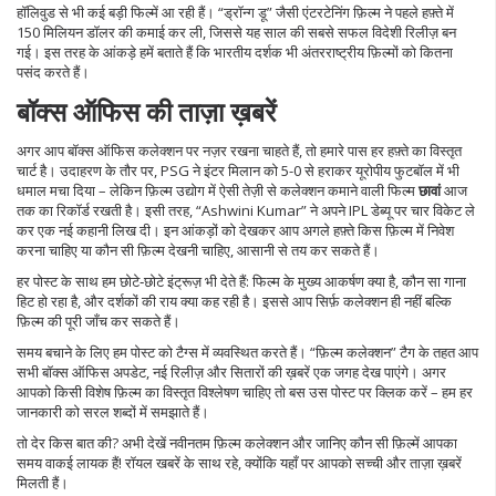
हॉलिवुड से भी कई बड़ी फिल्में आ रही हैं। “ड्रॉन्ग डू” जैसी एंटरटेनिंग फ़िल्म ने पहले हफ़्ते में
150 मिलियन डॉलर की कमाई कर ली, जिससे यह साल की सबसे सफल विदेशी रिलीज़ बन
गई। इस तरह के आंकड़े हमें बताते हैं कि भारतीय दर्शक भी अंतरराष्ट्रीय फ़िल्मों को कितना
पसंद करते हैं।
बॉक्स ऑफिस की ताज़ा ख़बरें
अगर आप बॉक्स ऑफिस कलेक्शन पर नज़र रखना चाहते हैं, तो हमारे पास हर हफ़्ते का विस्तृत
चार्ट है। उदाहरण के तौर पर, PSG ने इंटर मिलान को 5-0 से हराकर यूरोपीय फुटबॉल में भी
धमाल मचा दिया – लेकिन फ़िल्म उद्योग में ऐसी तेज़ी से कलेक्शन कमाने वाली फिल्म
छावां
आज
तक का रिकॉर्ड रखती है। इसी तरह, “Ashwini Kumar” ने अपने IPL डेब्यू पर चार विकेट ले
कर एक नई कहानी लिख दी। इन आंकड़ों को देखकर आप अगले हफ़्ते किस फ़िल्म में निवेश
करना चाहिए या कौन सी फ़िल्म देखनी चाहिए, आसानी से तय कर सकते हैं।
हर पोस्ट के साथ हम छोटे‑छोटे इंट्रूज़ भी देते हैं: फिल्म के मुख्य आकर्षण क्या है, कौन सा गाना
हिट हो रहा है, और दर्शकों की राय क्या कह रही है। इससे आप सिर्फ़ कलेक्शन ही नहीं बल्कि
फ़िल्म की पूरी जाँच कर सकते हैं।
समय बचाने के लिए हम पोस्ट को टैग्स में व्यवस्थित करते हैं। “फ़िल्म कलेक्शन” टैग के तहत आप
सभी बॉक्स ऑफिस अपडेट, नई रिलीज़ और सितारों की ख़बरें एक जगह देख पाएंगे। अगर
आपको किसी विशेष फ़िल्म का विस्तृत विश्लेषण चाहिए तो बस उस पोस्ट पर क्लिक करें – हम हर
जानकारी को सरल शब्दों में समझाते हैं।
तो देर किस बात की? अभी देखें नवीनतम फ़िल्म कलेक्शन और जानिए कौन सी फ़िल्में आपका
समय वाकई लायक हैं! रॉयल खबरें के साथ रहे, क्योंकि यहाँ पर आपको सच्ची और ताज़ा ख़बरें
मिलती हैं।