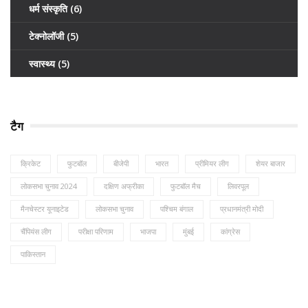
धर्म संस्कृति
(6)
टेक्नोलॉजी
(5)
स्वास्थ्य
(5)
टैग
क्रिकेट
फुटबॉल
बीजेपी
भारत
प्रीमियर लीग
शेयर बाजार
लोकसभा चुनाव 2024
दक्षिण अफ्रीका
फुटबॉल मैच
लिवरपूल
मैनचेस्टर यूनाइटेड
लोकसभा चुनाव
पश्चिम बंगाल
प्रधानमंत्री मोदी
चैंपियंस लीग
परीक्षा परिणाम
भाजपा
मुंबई
कांग्रेस
पाकिस्तान