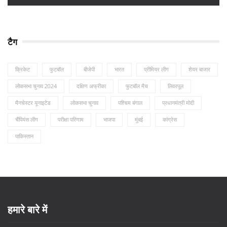
टैग
क्रिकेट
फुटबॉल
बीजेपी
भारत
प्रीमियर लीग
शेयर बाजार
लोकसभा चुनाव 2024
दक्षिण अफ्रीका
फुटबॉल मैच
लिवरपूल
मैनचेस्टर यूनाइटेड
लोकसभा चुनाव
पश्चिम बंगाल
प्रधानमंत्री मोदी
चैंपियंस लीग
परीक्षा परिणाम
भाजपा
मुंबई
कांग्रेस
पाकिस्तान
हमारे बारे में