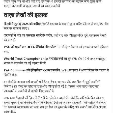
करीब पहुँच गया था और कई घाट डूब चुके थे. इन दो समाचारों को पढ़कर लोग तुरंत अपने
यात्रा‑योजनाओं या सुरक्षा उपायों को बदल सकते हैं.
ताज़ा लेखों की झलक
दिल्ली में जुलाई 2025 की बारीश:
रिकॉर्ड बरसात के बाद भी कुल बारिश औसत से कम, स्थानीय
स्तर पर बदलाव स्पष्ट।
वाराणसी में गंगा का जलस्तर खतरे के करीब:
कई घाट और शीतला मंदिर डूबे, प्रशासन ने नावें
बंद कर दीं.
PSG की पहली बार UEFA चैंपियंस लीग जीत:
5-0 से इंटर मिलान को हराकर क्लब ने इतिहास
रचा.
World Test Championship में रोहित शर्मा का धूमधाम:
टॉप‑10 में जगह बनाते हुए
भारत के बैट्समैन को नई पहचान मिली.
Pat Cummins की ऐतिहासिक 6/28 उपलब्धि:
WTC फाइनल में ऑस्ट्रेलिया के कप्तान ने
रिकॉर्ड तोड़े.
इन लेखों के अलावा यहाँ आपको मनोरंजन, शिक्षा, स्वास्थ्य और तकनीक से जुड़ी खबरें भी
मिलेंगी। हर पोस्ट का छोटा सारांश और कीवर्ड्स दी गई हैं, जिससे आप जल्दी‑जल्दी वही
जानकारी पा सकते हैं जो आपके लिए जरूरी है.
अगर आप रोज़मर्रा की ज़िन्दगी में सही फैसले लेना चाहते हैं – जैसे कि बारिश के दिन कौन सा
रास्ता चुनना है या क्रिकेट मैच में किन खिलाड़ियों का प्रदर्शन देखना है – तो ‘प्रतिभूति बाजार’
टैग आपका पहला पड़ाव बन जाए. बस इस पेज को बुकमार्क करिए और जब भी नया लेख आएगा,
तुरंत पढ़िए.