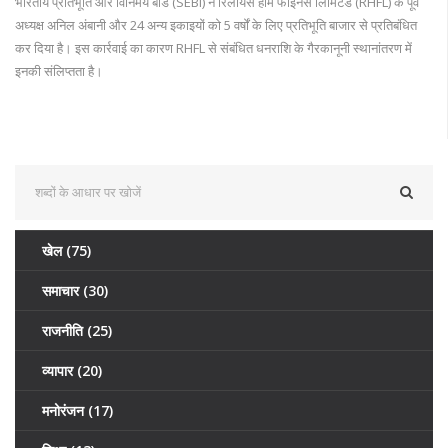
भारतीय प्रतिभूति और विनिमय बोर्ड (SEBI) ने रिलायंस होम फाइनेंस लिमिटेड (RHFL) के पूर्व
अध्यक्ष अनिल अंबानी और 24 अन्य इकाइयों को 5 वर्षों के लिए प्रतिभूति बाजार से प्रतिबंधित
कर दिया है। इस कार्रवाई का कारण RHFL से संबंधित धनराशि के गैरकानूनी स्थानांतरण में
इनकी संलिप्तता है।
खेल
(75)
समाचार
(30)
राजनीति
(25)
व्यापार
(20)
मनोरंजन
(17)