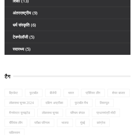
शिक्षा
(13)
अंतरराष्ट्रीय
(9)
धर्म संस्कृति
(6)
टेक्नोलॉजी
(5)
स्वास्थ्य
(5)
टैग
क्रिकेट
फुटबॉल
बीजेपी
भारत
प्रीमियर लीग
शेयर बाजार
लोकसभा चुनाव 2024
दक्षिण अफ्रीका
फुटबॉल मैच
लिवरपूल
मैनचेस्टर यूनाइटेड
लोकसभा चुनाव
पश्चिम बंगाल
प्रधानमंत्री मोदी
चैंपियंस लीग
परीक्षा परिणाम
भाजपा
मुंबई
कांग्रेस
पाकिस्तान