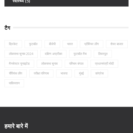
स्वास्थ्य
(5)
टैग
क्रिकेट
फुटबॉल
बीजेपी
भारत
प्रीमियर लीग
शेयर बाजार
लोकसभा चुनाव 2024
दक्षिण अफ्रीका
फुटबॉल मैच
लिवरपूल
मैनचेस्टर यूनाइटेड
लोकसभा चुनाव
पश्चिम बंगाल
प्रधानमंत्री मोदी
चैंपियंस लीग
परीक्षा परिणाम
भाजपा
मुंबई
कांग्रेस
पाकिस्तान
हमारे बारे में