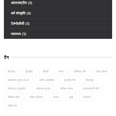
अंतरराष्ट्रीय
(9)
धर्म संस्कृति
(6)
टेक्नोलॉजी
(5)
स्वास्थ्य
(5)
टैग
क्रिकेट
फुटबॉल
बीजेपी
भारत
प्रीमियर लीग
शेयर बाजार
लोकसभा चुनाव 2024
दक्षिण अफ्रीका
फुटबॉल मैच
लिवरपूल
मैनचेस्टर यूनाइटेड
लोकसभा चुनाव
पश्चिम बंगाल
प्रधानमंत्री मोदी
चैंपियंस लीग
परीक्षा परिणाम
भाजपा
मुंबई
कांग्रेस
पाकिस्तान