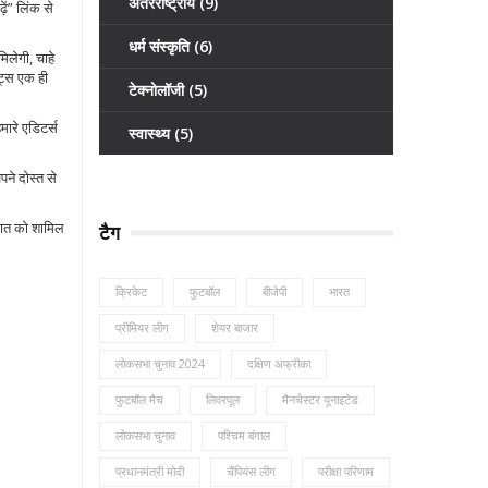
अंतरराष्ट्रीय
(9)
ें” लिंक से
धर्म संस्कृति
(6)
िलेगी, चाहे
इट्स एक ही
टेक्नोलॉजी
(5)
मारे एडिटर्स
स्वास्थ्य
(5)
ने दोस्त से
 बात को शामिल
टैग
क्रिकेट
फुटबॉल
बीजेपी
भारत
प्रीमियर लीग
शेयर बाजार
लोकसभा चुनाव 2024
दक्षिण अफ्रीका
फुटबॉल मैच
लिवरपूल
मैनचेस्टर यूनाइटेड
लोकसभा चुनाव
पश्चिम बंगाल
प्रधानमंत्री मोदी
चैंपियंस लीग
परीक्षा परिणाम