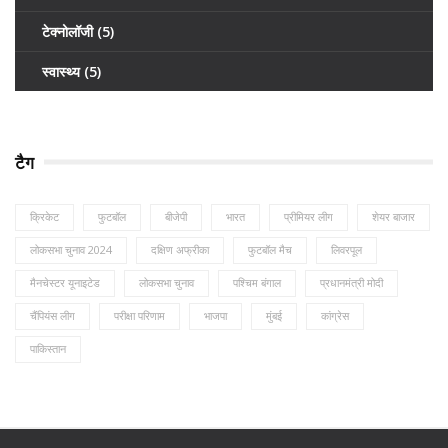
टेक्नोलॉजी
(5)
स्वास्थ्य
(5)
टैग
क्रिकेट
फुटबॉल
बीजेपी
भारत
प्रीमियर लीग
शेयर बाजार
लोकसभा चुनाव 2024
दक्षिण अफ्रीका
फुटबॉल मैच
लिवरपूल
मैनचेस्टर यूनाइटेड
लोकसभा चुनाव
पश्चिम बंगाल
प्रधानमंत्री मोदी
चैंपियंस लीग
परीक्षा परिणाम
भाजपा
मुंबई
कांग्रेस
पाकिस्तान