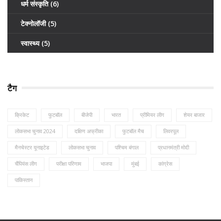
धर्म संस्कृति
(6)
टेक्नोलॉजी
(5)
स्वास्थ्य
(5)
टैग
क्रिकेट
फुटबॉल
बीजेपी
भारत
प्रीमियर लीग
शेयर बाजार
लोकसभा चुनाव 2024
दक्षिण अफ्रीका
फुटबॉल मैच
लिवरपूल
मैनचेस्टर यूनाइटेड
लोकसभा चुनाव
पश्चिम बंगाल
प्रधानमंत्री मोदी
चैंपियंस लीग
परीक्षा परिणाम
भाजपा
मुंबई
कांग्रेस
पाकिस्तान