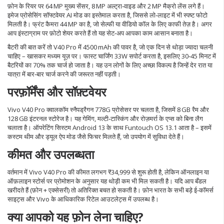
फ़ोन के रियर पर 64 MP मुख्य सेंसर, 8 MP अल्ट्रा‑वाइड और 2 MP मैक्रो लेंस लगे हैं।
इमेज प्रोसेसिंग सॉफ्टवेयर AI मोड का इस्तेमाल करता है, जिससे लो‑लाइट में भी स्पष्ट फोटो
मिलती है। फ्रंट कैमरा 44 MP का है, जो सेल्फी या वीडियो कॉल के लिए काफी तेज़ है। अगर
आप इंस्टाग्राम पर फ़ोटो शेयर करते हैं तो यह सेट‑अप आपका काम आसान बनाता है।
बैटरी की बात करें तो V40 Pro में 4500 mAh की पावर है, जो एक दिन से थोड़ा ज्यादा चलनी
चाहिए – खासकर मध्यम यूज़ पर। फास्ट चार्जिंग 33W सपोर्ट करता है, इसलिए 30‑45 मिनट में
बैटरियों का 70% तक चार्ज हो जाता है। यह उन लोगों के लिए अच्छा विकल्प है जिन्हें देर रात या
यात्रा में बार‑बार चार्ज करने की जरूरत नहीं पड़ती।
परफ़ॉर्मेंस और सॉफ़्टवेयर
Vivo V40 Pro क्वालकॉम स्नैपड्रैगन 778G प्रोसेसर पर चलता है, जिसमें 8 GB रैम और
128 GB इंटरनल स्टोरेज है। यह गेमिंग, मल्टी‑टास्किंग और रोज़मर्रा के एप्स को बिना लैग
चलाता है। ऑपरेटिंग सिस्टम Android 13 के साथ Funtouch OS 13.1 आता है – इसमें
कस्टम थीम और ड्यूल ऐप मोड जैसे फिचर मिलते हैं, जो उपयोग में सुविधा देते हैं।
कीमत और उपलब्धता
वर्तमान में Vivo V40 Pro की कीमत लगभग ₹34,999 से शुरू होती है, लेकिन ऑनलाइन या
ऑफ़लाइन स्टोर्स पर प्रोमोशन के अनुसार यह थोड़ी कम भी मिल सकती है। यदि आप बँडल
खरीदते हैं (फ़ोन + एक्सेसरी) तो अतिरिक्त बचत हो सकती है। फ़ोन भारत के सभी बड़े ई‑कॉमर्स
साइट्स और Vivo के आधिकारिक रिटेल आउटलेट्स में उपलब्ध है।
क्या आपको यह फ़ोन लेना चाहिए?