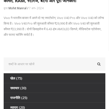
कीमत, RAM, स्टोरेज, बैटरी और पूरी जानकारी
द्वारा
Mohit Manral /
7 अग॰ 2024
Vivo ने भारतीय बाजार में अपने दो नए स्मार्टफोन, Vivo V40 Pro और Vivo V40 को लॉन्च
किया है। Vivo V40 Pro की शुरुआती कीमत ₹29,990 है और Vivo V40 की शुरुआती
कीमत ₹23,990 है। दोनों डिवाइसेज में 6.43-इंच AMOLED डिस्प्ले, मीडियाटेक प्रोसेसर,
और फास्ट चार्जिंग सपोर्ट है।
खेल
(75)
समाचार
(30)
राजनीति
(25)
व्यापार
(20)