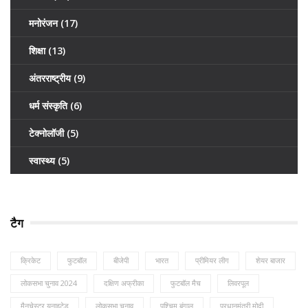
मनोरंजन
(17)
शिक्षा
(13)
अंतरराष्ट्रीय
(9)
धर्म संस्कृति
(6)
टेक्नोलॉजी
(5)
स्वास्थ्य
(5)
टैग
क्रिकेट
फुटबॉल
बीजेपी
भारत
प्रीमियर लीग
शेयर बाजार
लोकसभा चुनाव 2024
दक्षिण अफ्रीका
फुटबॉल मैच
लिवरपूल
मैनचेस्टर यूनाइटेड
लोकसभा चुनाव
पश्चिम बंगाल
प्रधानमंत्री मोदी