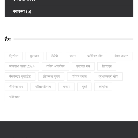
स्वास्थ्य
(5)
टैग
क्रिकेट
फुटबॉल
बीजेपी
भारत
प्रीमियर लीग
शेयर बाजार
लोकसभा चुनाव 2024
दक्षिण अफ्रीका
फुटबॉल मैच
लिवरपूल
मैनचेस्टर यूनाइटेड
लोकसभा चुनाव
पश्चिम बंगाल
प्रधानमंत्री मोदी
चैंपियंस लीग
परीक्षा परिणाम
भाजपा
मुंबई
कांग्रेस
पाकिस्तान