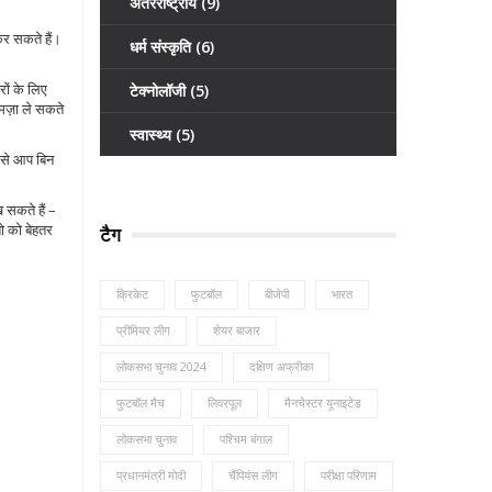
अंतरराष्ट्रीय
(9)
र सकते हैं।
धर्म संस्कृति
(6)
रों के लिए
टेक्नोलॉजी
(5)
र मज़ा ले सकते
स्वास्थ्य
(5)
ससे आप बिन
 सकते हैं –
शो को बेहतर
टैग
क्रिकेट
फुटबॉल
बीजेपी
भारत
प्रीमियर लीग
शेयर बाजार
लोकसभा चुनाव 2024
दक्षिण अफ्रीका
फुटबॉल मैच
लिवरपूल
मैनचेस्टर यूनाइटेड
लोकसभा चुनाव
पश्चिम बंगाल
प्रधानमंत्री मोदी
चैंपियंस लीग
परीक्षा परिणाम