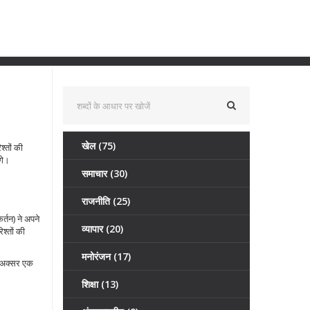
खेल
(75)
्तों की
गे।
समाचार
(30)
राजनीति
(25)
र्तन) ने अपने
व्यापार
(20)
श्तों की
मनोरंजन
(17)
ंत अक्सर एक
शिक्षा
(13)