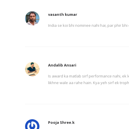
vasanth kumar
India se koi bhi nominee nahi hai, par phir bh
Andalib Ansari
Is award ka matlab sirf performance nahi, ek l
likhne wale aa rahe hain. Kya yeh sirf ek trop
Pooja Shree.k