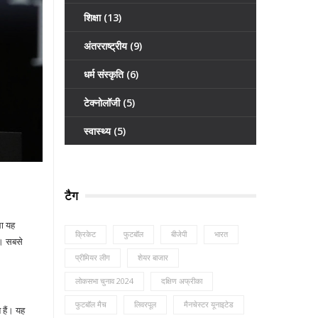
शिक्षा
(13)
अंतरराष्ट्रीय
(9)
धर्म संस्कृति
(6)
टेक्नोलॉजी
(5)
स्वास्थ्य
(5)
टैग
ला यह
क्रिकेट
फुटबॉल
बीजेपी
भारत
ं। सबसे
प्रीमियर लीग
शेयर बाजार
लोकसभा चुनाव 2024
दक्षिण अफ्रीका
फुटबॉल मैच
लिवरपूल
मैनचेस्टर यूनाइटेड
 हैं। यह