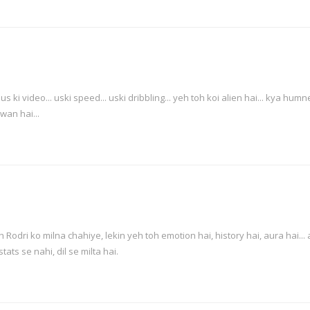
 ki video... uski speed... uski dribbling... yeh toh koi alien hai... kya hum
wan hai...
 Rodri ko milna chahiye, lekin yeh toh emotion hai, history hai, aura hai... 
tats se nahi, dil se milta hai.