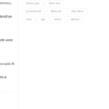
 Vinicius,
लोकसभा चुनाव
पश्चिम बंगाल
प्रधानमंत्री मोदी
चैंपियंस लीग
परीक्षा परिणाम
खिलाड़ी इस
भाजपा
मुंबई
कांग्रेस
पाकिस्तान
 इसके अलावा
र Ronaldo के
कौन से