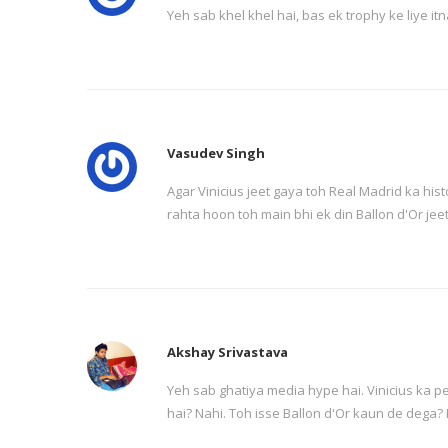
Yeh sab khel khel hai, bas ek trophy ke liye i
Vasudev Singh
Agar Vinicius jeet gaya toh Real Madrid ka his
rahta hoon toh main bhi ek din Ballon d'Or jee
Akshay Srivastava
Yeh sab ghatiya media hype hai. Vinicius ka p
hai? Nahi. Toh isse Ballon d'Or kaun de dega? K