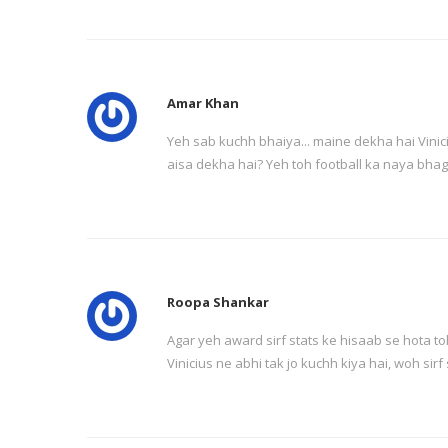
Amar Khan
Yeh sab kuchh bhaiya... maine dekha hai Vinicius
aisa dekha hai? Yeh toh football ka naya bhag
Roopa Shankar
Agar yeh award sirf stats ke hisaab se hota toh
Vinicius ne abhi tak jo kuchh kiya hai, woh sirf s