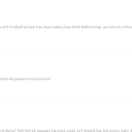
 sirf football ke liye hai. Hum sabko bas khel dekhna hai, aur khush rehna
 India ke players ko kya hua?
rd dena? Yeh toh ek jawaan hai jiske paas sirf speed hai, koi vision nahi, 