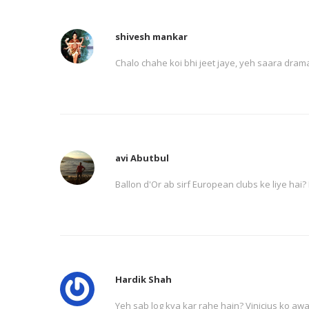
shivesh mankar
Chalo chahe koi bhi jeet jaye, yeh saara drama
avi Abutbul
Ballon d'Or ab sirf European clubs ke liye hai?
Hardik Shah
Yeh sab log kya kar rahe hain? Vinicius ko awa