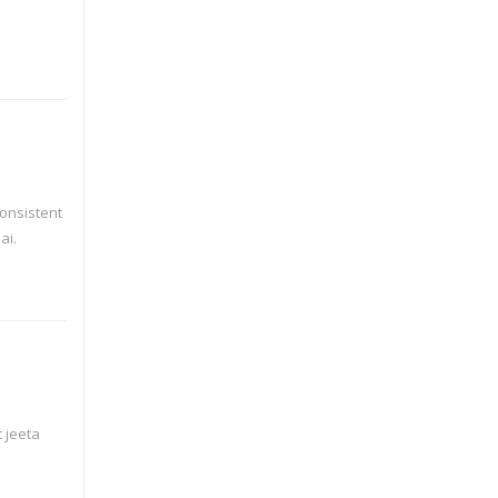
consistent
ai.
 jeeta