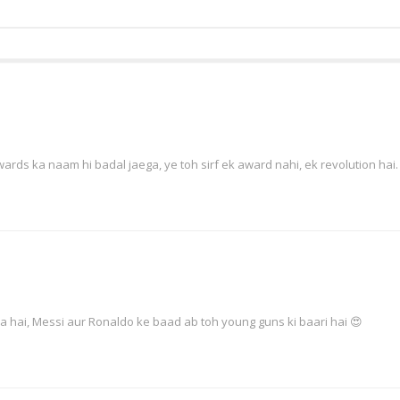
awards ka naam hi badal jaega, ye toh sirf ek award nahi, ek revolution hai.
a hai, Messi aur Ronaldo ke baad ab toh young guns ki baari hai 😍