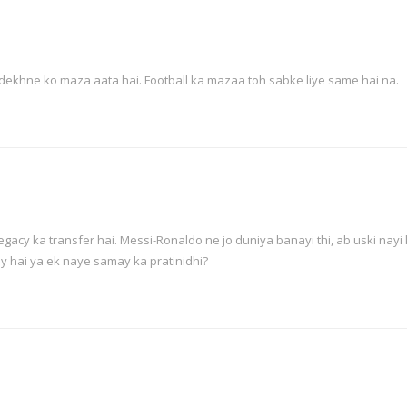
i dekhne ko maza aata hai. Football ka mazaa toh sabke liye same hai na.
egacy ka transfer hai. Messi-Ronaldo ne jo duniya banayi thi, ab uski nayi
hy hai ya ek naye samay ka pratinidhi?