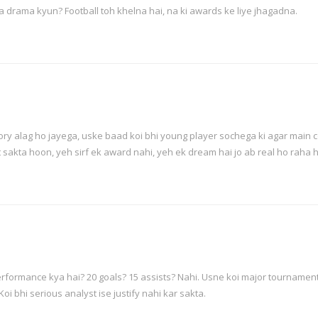
tna drama kyun? Football toh khelna hai, na ki awards ke liye jhagadna.
tory alag ho jayega, uske baad koi bhi young player sochega ki agar main 
t sakta hoon, yeh sirf ek award nahi, yeh ek dream hai jo ab real ho raha h
erformance kya hai? 20 goals? 15 assists? Nahi. Usne koi major tournament
oi bhi serious analyst ise justify nahi kar sakta.