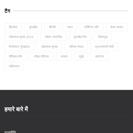
टैग
क्रिकेट
फुटबॉल
बीजेपी
भारत
प्रीमियर लीग
शेयर बाजार
लोकसभा चुनाव 2024
दक्षिण अफ्रीका
फुटबॉल मैच
लिवरपूल
मैनचेस्टर यूनाइटेड
लोकसभा चुनाव
पश्चिम बंगाल
प्रधानमंत्री मोदी
चैंपियंस लीग
परीक्षा परिणाम
भाजपा
मुंबई
कांग्रेस
पाकिस्तान
हमारे बारे में
राजनीति