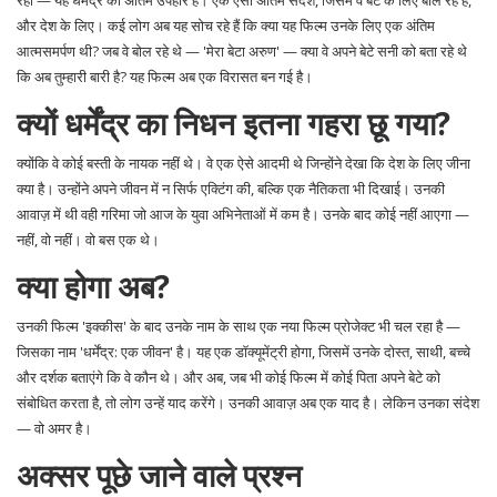
रही — यह धर्मेंद्र का अंतिम उपहार है। एक ऐसा अंतिम संदेश, जिसमें वे बेटे के लिए बोल रहे हैं,
और देश के लिए। कई लोग अब यह सोच रहे हैं कि क्या यह फिल्म उनके लिए एक अंतिम
आत्मसमर्पण थी? जब वे बोल रहे थे — 'मेरा बेटा अरुण' — क्या वे अपने बेटे सनी को बता रहे थे
कि अब तुम्हारी बारी है? यह फिल्म अब एक विरासत बन गई है।
क्यों धर्मेंद्र का निधन इतना गहरा छू गया?
क्योंकि वे कोई बस्ती के नायक नहीं थे। वे एक ऐसे आदमी थे जिन्होंने देखा कि देश के लिए जीना
क्या है। उन्होंने अपने जीवन में न सिर्फ एक्टिंग की, बल्कि एक नैतिकता भी दिखाई। उनकी
आवाज़ में थी वही गरिमा जो आज के युवा अभिनेताओं में कम है। उनके बाद कोई नहीं आएगा —
नहीं, वो नहीं। वो बस एक थे।
क्या होगा अब?
उनकी फिल्म '
इक्कीस
' के बाद उनके नाम के साथ एक नया फिल्म प्रोजेक्ट भी चल रहा है —
जिसका नाम 'धर्मेंद्र: एक जीवन' है। यह एक डॉक्यूमेंट्री होगा, जिसमें उनके दोस्त, साथी, बच्चे
और दर्शक बताएंगे कि वे कौन थे। और अब, जब भी कोई फिल्म में कोई पिता अपने बेटे को
संबोधित करता है, तो लोग उन्हें याद करेंगे। उनकी आवाज़ अब एक याद है। लेकिन उनका संदेश
— वो अमर है।
अक्सर पूछे जाने वाले प्रश्न