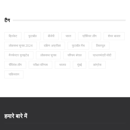
टैग
क्रिकेट
फुटबॉल
बीजेपी
भारत
प्रीमियर लीग
शेयर बाजार
लोकसभा चुनाव 2024
दक्षिण अफ्रीका
फुटबॉल मैच
लिवरपूल
मैनचेस्टर यूनाइटेड
लोकसभा चुनाव
पश्चिम बंगाल
प्रधानमंत्री मोदी
चैंपियंस लीग
परीक्षा परिणाम
भाजपा
मुंबई
कांग्रेस
पाकिस्तान
हमारे बारे में