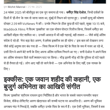
द्वारा
Mohit Manral
/ 25 नव॰ 2025
24 नवंबर 2025 को बॉलीवुड का एक युग समाप्त हो गया।
धर्मेंद्र सिंह देओल
, जिन्हें दर्शकों के
दिलों में 'ही-मैन' के नाम से जाना जाता था, मुंबई में निधन को प्राप्त हुए। उनकी मृत्यु की घोषणा
दोपहर 2:39 बजे
VizNews
ने की। उनके निधन के ठीक कुछ ही घंटे पहले, सुबह 10:15 बजे,
Maddock Films
ने फिल्म '
इक्कीस
' का एक मोशन पोस्टर रिलीज किया, जिसमें धर्मेंद्र का
आखिरी वॉइस नोट शामिल था। उनकी आवाज़ में थी वही गहराई, वही ताकत — जैसे कोई अंतिम
संदेश दे रहे हों: 'मेरा बड़ा बेटा अरुण, ये हमेशा इक्कीस का ही रहेगा।' इस बात को देखकर लगा
जैसे कोई अदृश्य तार बंध गया हो — जिस फिल्म में वे एक बेटे के पिता के रूप में नजर आ रहे थे,
उसी दिन वे अपने बेटे सनी के लिए अपना अंतिम दायित्व निभाने आ गए।
सनी देओल
ने अपने पिता
का अंतिम संस्कार
विले पार्ले श्मशान घाट
पर किया। भीड़ इतनी भीड़ थी कि पुलिस दो घंटे पहले
से ही तैनात हो गई। लोग आए नहीं तो जाने कैसे — एक अभिनेता के लिए नहीं, एक नायक के
लिए।
इक्कीस: एक जवान शहीद की कहानी, एक
बुजुर्ग अभिनेता का आखिरी संगीत
फिल्म '
इक्कीस
'
श्रीराम राघवन
द्वारा निर्देशित है और भारत के सबसे जवान परमवीर चक्र
विजेता,
सेकेंड लेफ्टिनेंट अरुण खेत्रपाल
की सच्ची घटना पर आधारित है। अरुण की भूमिका
अगस्त्य नंदा
ने निभाई है, जबकि धर्मेंद्र उनके पिता के रूप में हैं। एक ऐसी भूमिका, जिसमें वे बस