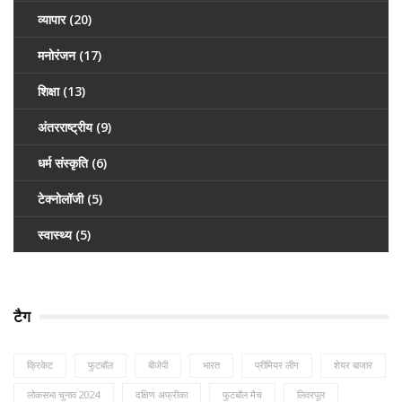
व्यापार
(20)
मनोरंजन
(17)
शिक्षा
(13)
अंतरराष्ट्रीय
(9)
धर्म संस्कृति
(6)
टेक्नोलॉजी
(5)
स्वास्थ्य
(5)
टैग
क्रिकेट
फुटबॉल
बीजेपी
भारत
प्रीमियर लीग
शेयर बाजार
लोकसभा चुनाव 2024
दक्षिण अफ्रीका
फुटबॉल मैच
लिवरपूल