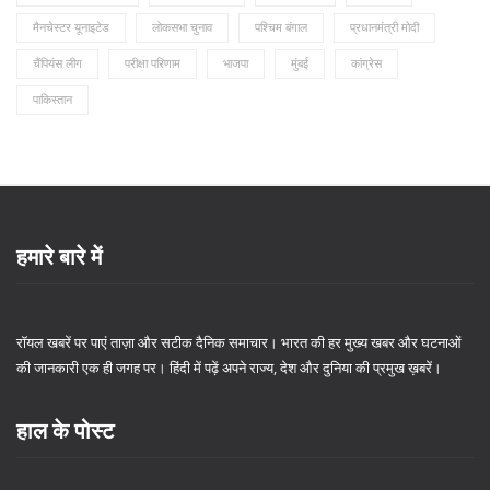
मैनचेस्टर यूनाइटेड
लोकसभा चुनाव
पश्चिम बंगाल
प्रधानमंत्री मोदी
चैंपियंस लीग
परीक्षा परिणाम
भाजपा
मुंबई
कांग्रेस
पाकिस्तान
हमारे बारे में
रॉयल खबरें पर पाएं ताज़ा और सटीक दैनिक समाचार। भारत की हर मुख्य खबर और घटनाओं
की जानकारी एक ही जगह पर। हिंदी में पढ़ें अपने राज्य, देश और दुनिया की प्रमुख ख़बरें।
हाल के पोस्ट