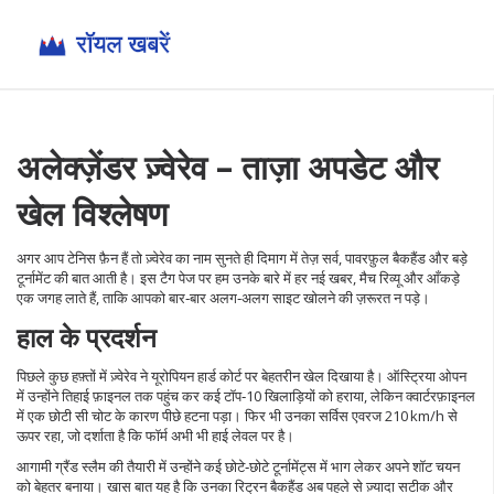
अलेक्ज़ेंडर ज़्वेरेव – ताज़ा अपडेट और
खेल विश्लेषण
अगर आप टेनिस फ़ैन हैं तो ज़्वेरेव का नाम सुनते ही दिमाग में तेज़ सर्व, पावरफ़ुल बैकहैंड और बड़े
टूर्नामेंट की बात आती है। इस टैग पेज पर हम उनके बारे में हर नई खबर, मैच रिव्यू और आँकड़े
एक जगह लाते हैं, ताकि आपको बार‑बार अलग‑अलग साइट खोलने की ज़रूरत न पड़े।
हाल के प्रदर्शन
पिछले कुछ हफ़्तों में ज़्‍वेरेव ने यूरोपियन हार्ड कोर्ट पर बेहतरीन खेल दिखाया है। ऑस्ट्रिया ओपन
में उन्होंने तिहाई फ़ाइनल तक पहुंच कर कई टॉप‑10 खिलाड़ियों को हराया, लेकिन क्वार्टरफ़ाइनल
में एक छोटी सी चोट के कारण पीछे हटना पड़ा। फिर भी उनका सर्विस एवरज 210 km/h से
ऊपर रहा, जो दर्शाता है कि फॉर्म अभी भी हाई लेवल पर है।
आगामी ग्रैंड स्लैम की तैयारी में उन्होंने कई छोटे‑छोटे टूर्नामेंट्स में भाग लेकर अपने शॉट चयन
को बेहतर बनाया। खास बात यह है कि उनका रिट्रन बैकहैंड अब पहले से ज़्यादा सटीक और