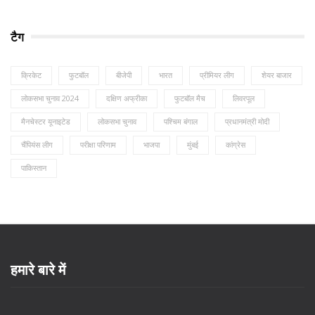
टैग
क्रिकेट
फुटबॉल
बीजेपी
भारत
प्रीमियर लीग
शेयर बाजार
लोकसभा चुनाव 2024
दक्षिण अफ्रीका
फुटबॉल मैच
लिवरपूल
मैनचेस्टर यूनाइटेड
लोकसभा चुनाव
पश्चिम बंगाल
प्रधानमंत्री मोदी
चैंपियंस लीग
परीक्षा परिणाम
भाजपा
मुंबई
कांग्रेस
पाकिस्तान
हमारे बारे में