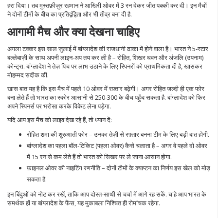
हरा दिया। तब मुस्तफ़ीज़ुर रहमान ने आखिरी ओवर में 3 रन देकर जीत पक्की कर दी। इन मैचों
ने दोनों टीमों के बीच का प्रतिद्वंद्विता और भी तीव्र बना दी है.
आगामी मैच और क्या देखना चाहिए
अगला टक्कर इस साल जुलाई में बांग्लादेश की राजधानी ढाका में होने वाला है। भारत ने 5‑स्टार
बल्लेबाज़ी के साथ अपनी लाइन‑अप तय कर ली है – रोहित, शिखर धवन और अंजलि (उपनाम)
कोन्ट्रा. बांग्लादेश ने तेज़ पिच पर लाभ उठाने के लिए स्पिनरों को प्राथमिकता दी है, खासकर
मोहम्मद सदीक की.
खास बात यह है कि इस मैच में पहले 10 ओवर में रफ़्तार बढ़ेगी। अगर रोहित जल्दी ही एक फोर
बना लेते हैं तो भारत का स्कोर आसानी से 250‑300 के बीच पहुँच सकता है. बांग्लादेश को फिर
अपने स्पिनर्स पर भरोसा करके विकेट लेना पड़ेगा.
यदि आप इस मैच को लाइव देख रहे हैं, तो ध्यान दें:
रोहित शर्‍मा की शुरुआती फोर – उनका तेज़ी से रफ़्तार बनना टीम के लिए बड़ी बात होगी.
बांग्लादेश का पहला बॉल‑टिकिट (पहला ओवर) कैसे चलाता है – अगर वे पहले दो ओवर
में 15 रन से कम लेते हैं तो भारत को सिखर पर ले जाना आसान होगा.
फ़ाइनल ओवर की नाइटिंग रणनीति – दोनों टीमों के क्याप्टन का निर्णय इस खेल को मोड़
सकता है.
इन बिंदुओं को नोट कर रखें, ताकि आप दोस्त‑साथी से चर्चा में आगे रह सकें. चाहे आप भारत के
समर्थक हों या बांग्लादेश के फैंस, यह मुकाबला निश्चित ही रोमांचक रहेगा.