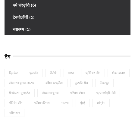
धर्म संस्कृति
(6)
टेक्नोलॉजी
(5)
स्वास्थ्य
(5)
टैग
क्रिकेट
फुटबॉल
बीजेपी
भारत
प्रीमियर लीग
शेयर बाजार
लोकसभा चुनाव 2024
दक्षिण अफ्रीका
फुटबॉल मैच
लिवरपूल
मैनचेस्टर यूनाइटेड
लोकसभा चुनाव
पश्चिम बंगाल
प्रधानमंत्री मोदी
चैंपियंस लीग
परीक्षा परिणाम
भाजपा
मुंबई
कांग्रेस
पाकिस्तान