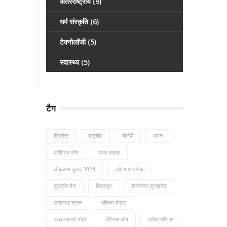
अंतरराष्ट्रीय
(9)
धर्म संस्कृति
(6)
टेक्नोलॉजी
(5)
स्वास्थ्य
(5)
टैग
क्रिकेट
फुटबॉल
बीजेपी
भारत
प्रीमियर लीग
शेयर बाजार
लोकसभा चुनाव 2024
दक्षिण अफ्रीका
फुटबॉल मैच
लिवरपूल
मैनचेस्टर यूनाइटेड
लोकसभा चुनाव
पश्चिम बंगाल
प्रधानमंत्री मोदी
चैंपियंस लीग
परीक्षा परिणाम