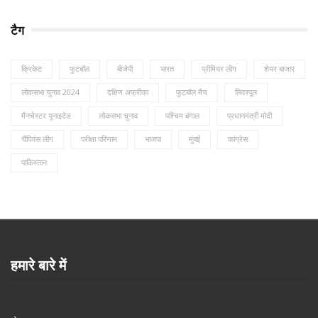
टैग
क्रिकेट
फुटबॉल
बीजेपी
भारत
प्रीमियर लीग
शेयर बाजार
लोकसभा चुनाव 2024
दक्षिण अफ्रीका
फुटबॉल मैच
लिवरपूल
मैनचेस्टर यूनाइटेड
लोकसभा चुनाव
पश्चिम बंगाल
प्रधानमंत्री मोदी
चैंपियंस लीग
परीक्षा परिणाम
भाजपा
मुंबई
कांग्रेस
पाकिस्तान
हमारे बारे में