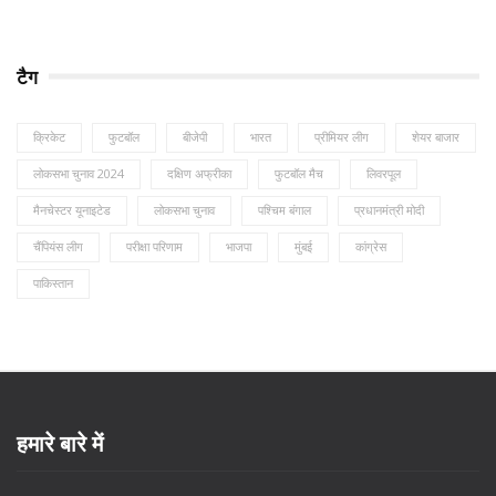
टैग
क्रिकेट
फुटबॉल
बीजेपी
भारत
प्रीमियर लीग
शेयर बाजार
लोकसभा चुनाव 2024
दक्षिण अफ्रीका
फुटबॉल मैच
लिवरपूल
मैनचेस्टर यूनाइटेड
लोकसभा चुनाव
पश्चिम बंगाल
प्रधानमंत्री मोदी
चैंपियंस लीग
परीक्षा परिणाम
भाजपा
मुंबई
कांग्रेस
पाकिस्तान
हमारे बारे में