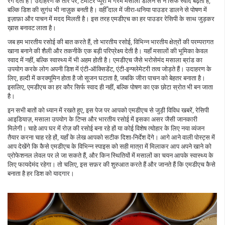
रंग देता है। उदाहरण के तौर पर, टमाटर प्यूरी में गरम मसाला डालने से न सिर्फ स्वाद बढ़ता है,
बल्कि डिश की सुगंध भी नाज़ुक बनती है। वहीँ दाल में जीरा‑धनिया पाउडर डालने से पोषण में
इज़ाफ़ा और पाचन में मदद मिलती है। इस तरह एमडीएच का हर पाउडर रेसिपी के साथ जुड़कर
ख़ास बनावट लाता है।
जब हम भारतीय रसोई की बात करते हैं, तो
भारतीय रसोई
,
विभिन्न भारतीय क्षेत्रों की परम्परागत
खाना बनाने की शैली और तकनीकें
एक बड़ी परिप्रेक्ष्य देती है। यहाँ मसालों की भूमिका केवल
स्वाद में नहीं, बल्कि स्वास्थ्य में भी अहम होती है। एमडीएच जैसे भरोसेमंद मसाला ब्रांड का
उपयोग करके लोग अपनी डिश में एंटी‑ऑक्सिडेंट, एंटी‑इन्फ्लेमेटरी तत्व जोड़ते हैं। उदाहरण के
लिए, हल्दी में करक्यूमिन होता है जो सूजन घटाता है, जबकि जीरा पाचन को बेहतर बनाता है।
इसलिए, एमडीएच का हर कौर सिर्फ स्वाद ही नहीं, बल्कि पोषण का एक छोटा स्रोत भी बन जाता
है।
इन सभी बातों को ध्यान में रखते हुए, इस पेज पर आपको एमडीएच से जुड़ी विविध खबरें, रेसिपी
आइडियाज़, मसाला उपयोग के टिप्स और भारतीय रसोई में इसका असर जैसी जानकारी
मिलेगी। चाहे आप घर में रोज़ की रसोई बना रहे हों या कोई विशेष त्योहार के लिए नया व्यंजन
तैयार करना चाह रहे हों, यहाँ के लेख आपको सटीक दिशा‑निर्देश देंगे। आगे आने वाली पोस्ट्स में
आप देखेंगे कि कैसे एमडीएच के विभिन्न स्पाइस को सही मात्रा में मिलाकर आप अपने खाने को
प्रोफेशनल लेवल पर ले जा सकते हैं, और किन स्थितियों में मसालों का चयन आपके स्वास्थ्य के
लिए फायदेमंद रहेगा। तो चलिए, इस सफ़र की शुरुआत करते हैं और जानते हैं कि एमडीएच कैसे
बनाता है हर डिश को यादगार।