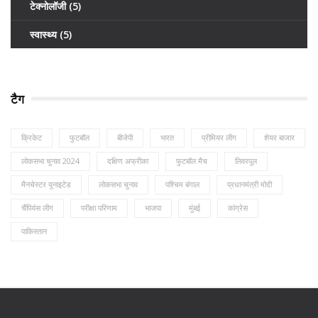
टेक्नोलॉजी
(5)
स्वास्थ्य
(5)
टैग
क्रिकेट
फुटबॉल
बीजेपी
भारत
प्रीमियर लीग
शेयर बाजार
लोकसभा चुनाव 2024
दक्षिण अफ्रीका
फुटबॉल मैच
लिवरपूल
मैनचेस्टर यूनाइटेड
लोकसभा चुनाव
पश्चिम बंगाल
प्रधानमंत्री मोदी
चैंपियंस लीग
परीक्षा परिणाम
भाजपा
मुंबई
कांग्रेस
पाकिस्तान