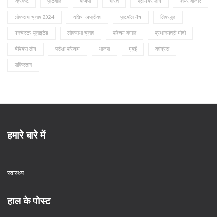
क्रिकेट
फुटबॉल
बीजेपी
भारत
प्रीमियर लीग
शेयर बाजार
लोकसभा चुनाव 2024
दक्षिण अफ्रीका
फुटबॉल मैच
लिवरपूल
मैनचेस्टर यूनाइटेड
लोकसभा चुनाव
पश्चिम बंगाल
प्रधानमंत्री मोदी
चैंपियंस लीग
परीक्षा परिणाम
भाजपा
मुंबई
कांग्रेस
पाकिस्तान
हमारे बारे में
स्वास्थ्य
हाल के पोस्ट