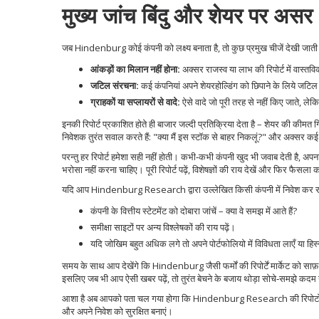
मुख्य जांच बिंदु और शेयर पर असर
जब Hindenburg कोई कंपनी को लक्ष्य बनाता है, तो कुछ प्रमुख चीजें देखी जाती ह
आंकड़ों का मिलान नहीं होना:
अक्सर राजस्व या लाभ की रिपोर्ट में वास्तव
जटिल संरचना:
कई कंपनियां अपने शेयरहोल्डिंग को छिपाने के लिये जटिल ह
ग्राहकों या सप्लायरों से वादे:
ऐसे वादे जो पूरी तरह से नहीं किए जाते, लेकि
इनकी रिपोर्ट प्रकाशित होते ही बाजार जल्दी प्रतिक्रिया देता है – शेयर की कीमत ग
निवेशक तुरंत सवाल करते हैं: "क्या मैं इस स्टॉक से बाहर निकलूं?" और अक्सर कई
परन्तु हर रिपोर्ट हमेशा सही नहीं होती। कभी‑कभी कंपनी खुद भी जवाब देती है, अ
भरोसा नहीं करना चाहिए। पूरी रिपोर्ट पढ़ें, विशेषज्ञों की राय देखें और फिर फैसला क
यदि आप Hindenburg Research द्वारा उल्लेखित किसी कंपनी में निवेश कर रहे
कंपनी के वित्तीय स्टेटमेंट को दोबारा जांचें – क्या वे समझ में आते हैं?
समीक्षा साइटों पर अन्य विश्लेषकों की राय पढ़ें।
यदि जोखिम बहुत अधिक लगे तो अपने पोर्टफोलियो में विविधता लाएँ या हिस्स
समय के साथ आप देखेंगे कि Hindenburg जैसी फर्मों की रिपोर्टें मार्केट को साफ
इसलिए जब भी आप ऐसी खबर पढ़ें, तो तुरंत बेचने के बजाय थोड़ा सोचे‑समझे कदम
आशा है अब आपको पता चल गया होगा कि Hindenburg Research की रिपोर्टों को
और अपने निवेश को सुरक्षित बनाएं।