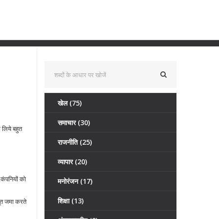
खेल
(75)
समाचार
(30)
 लिये बहुत
राजनीति
(25)
व्यापार
(20)
कंपनियों को
मनोरंजन
(17)
शिक्षा
(13)
बूत जमा करते