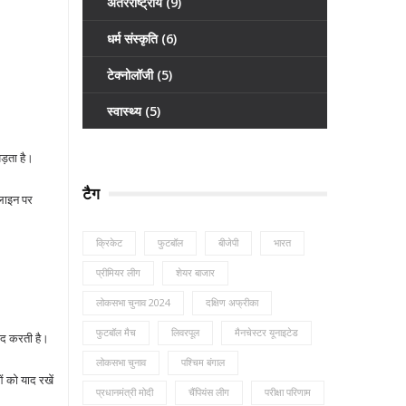
अंतरराष्ट्रीय
(9)
धर्म संस्कृति
(6)
टेक्नोलॉजी
(5)
स्वास्थ्य
(5)
पड़ता है।
टैग
डलाइन पर
क्रिकेट
फुटबॉल
बीजेपी
भारत
प्रीमियर लीग
शेयर बाजार
लोकसभा चुनाव 2024
दक्षिण अफ्रीका
फुटबॉल मैच
लिवरपूल
मैनचेस्टर यूनाइटेड
मदद करती है।
लोकसभा चुनाव
पश्चिम बंगाल
 को याद रखें
प्रधानमंत्री मोदी
चैंपियंस लीग
परीक्षा परिणाम