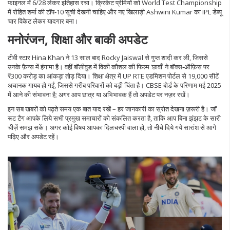
फाइनल में 6/28 लेकर इतिहास रचा। क्रिकेट प्रेमियों को World Test Championship
में रोहित शर्मा की टॉप‑10 सूची देखनी चाहिए और नए खिलाड़ी Ashwini Kumar का IPL डेब्यू
चार विकेट लेकर यादगार बना।
मनोरंजन, शिक्षा और बाकी अपडेट
टीवी स्टार Hina Khan ने 13 साल बाद Rocky Jaiswal से गुप्त शादी कर ली, जिससे
उनके फ़ैन्स में हंगामा है। वहीं बॉलीवुड में विकी कौशल की फिल्म ‘छावाँ’ ने बॉक्स‑ऑफ़िस पर
₹300 करोड़ का आंकड़ा तोड़ दिया। शिक्षा क्षेत्र में UP RTE एडमिशन पोर्टल से 19,000 सीटें
अचानक गायब हो गईं, जिससे गरीब परिवारों को बड़ी चिंता है। CBSE बोर्ड के परिणाम मई 2025
में आने की संभावना है; अगर आप छात्र या अभिभावक हैं तो अपडेट पर नज़र रखें।
इन सब खबरों को पढ़ते समय एक बात याद रखें – हर जानकारी का स्रोत देखना ज़रूरी है। जॉ
रूट टैग आपके लिये सभी प्रमुख समाचारों को संकलित करता है, ताकि आप बिना झंझट के सारी
चीज़ें समझ सकें। अगर कोई विषय आपका दिलचस्पी वाला हो, तो नीचे दिये गये सारांश से आगे
पढ़िए और अपडेट रहें।