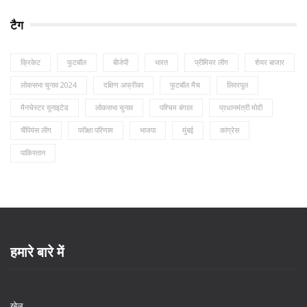
टैग
क्रिकेट
फुटबॉल
बीजेपी
भारत
प्रीमियर लीग
शेयर बाजार
लोकसभा चुनाव 2024
दक्षिण अफ्रीका
फुटबॉल मैच
लिवरपूल
मैनचेस्टर यूनाइटेड
लोकसभा चुनाव
पश्चिम बंगाल
प्रधानमंत्री मोदी
चैंपियंस लीग
परीक्षा परिणाम
भाजपा
मुंबई
कांग्रेस
पाकिस्तान
हमारे बारे में
खेल